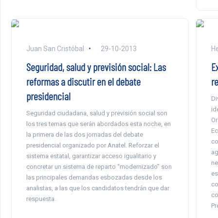
Juan San Cristóbal
29-10-2013
He
Seguridad, salud y previsión social: Las
E
reformas a discutir en el debate
r
presidencial
Di
id
Seguridad ciudadana, salud y previsión social son
Or
los tres temas que serán abordados esta noche, en
Ec
la primera de las dos jornadas del debate
co
presidencial organizado por Anatel. Reforzar el
ag
sistema estatal, garantizar acceso igualitario y
ne
concretar un sistema de reparto “modernizado” son
es
las principales demandas esbozadas desde los
co
analistas, a las que los candidatos tendrán que dar
co
respuesta.
Pr