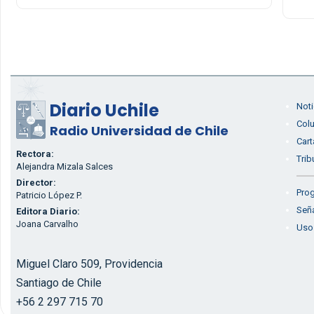
Diario Uchile
Noti
Col
Radio Universidad de Chile
Cart
Rectora:
Trib
Alejandra Mizala Salces
Director:
Prog
Patricio López P.
Seña
Editora Diario:
Joana Carvalho
Uso
Miguel Claro 509, Providencia
Santiago de Chile
+56 2 297 715 70