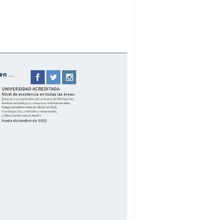
n ...