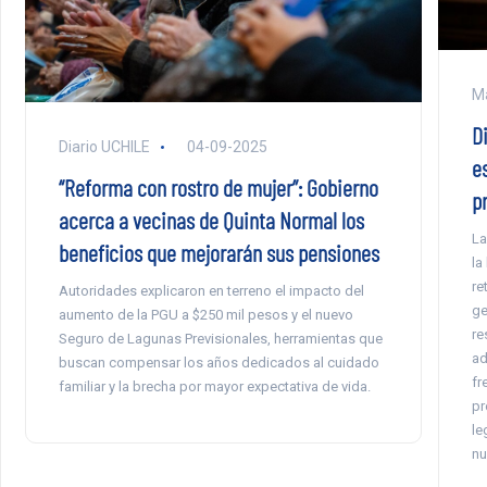
Ma
Di
Diario UCHILE
04-09-2025
e
“Reforma con rostro de mujer”: Gobierno
p
acerca a vecinas de Quinta Normal los
La
beneficios que mejorarán sus pensiones
la
re
Autoridades explicaron en terreno el impacto del
ge
aumento de la PGU a $250 mil pesos y el nuevo
re
Seguro de Lagunas Previsionales, herramientas que
ad
buscan compensar los años dedicados al cuidado
fr
familiar y la brecha por mayor expectativa de vida.
pr
le
nu