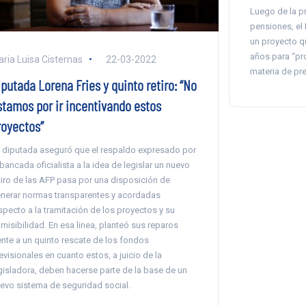
Luego de la p
pensiones, el
un proyecto qu
años para “pro
ria Luisa Cisternas
22-03-2022
materia de pr
putada Lorena Fries y quinto retiro: “No
stamos por ir incentivando estos
royectos”
 diputada aseguró que el respaldo expresado por
 bancada oficialista a la idea de legislar un nuevo
tiro de las AFP pasa por una disposición de
nerar normas transparentes y acordadas
specto a la tramitación de los proyectos y su
misibilidad. En esa linea, planteó sus reparos
ente a un quinto rescate de los fondos
evisionales en cuanto estos, a juicio de la
gisladora, deben hacerse parte de la base de un
evo sistema de seguridad social.