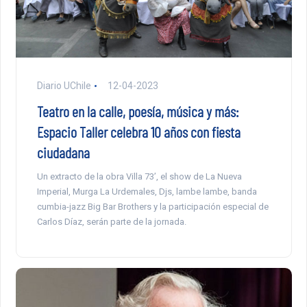
Diario UChile
12-04-2023
Teatro en la calle, poesía, música y más:
Espacio Taller celebra 10 años con fiesta
ciudadana
Un extracto de la obra Villa 73’, el show de La Nueva
Imperial, Murga La Urdemales, Djs, lambe lambe, banda
cumbia-jazz Big Bar Brothers y la participación especial de
Carlos Díaz, serán parte de la jornada.