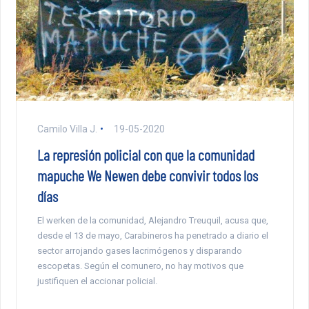
Camilo Villa J.
19-05-2020
La represión policial con que la comunidad
mapuche We Newen debe convivir todos los
días
El werken de la comunidad, Alejandro Treuquil, acusa que,
desde el 13 de mayo, Carabineros ha penetrado a diario el
sector arrojando gases lacrimógenos y disparando
escopetas. Según el comunero, no hay motivos que
justifiquen el accionar policial.