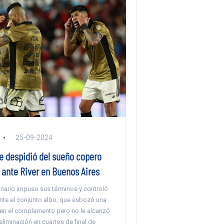
25-09-2024
e despidió del sueño copero
 ante River en Buenos Aires
onario impuso sus términos y controló
ante el conjunto albo, que esbozó una
n en el complemento pero no le alcanzó
 eliminación en cuartos de final de