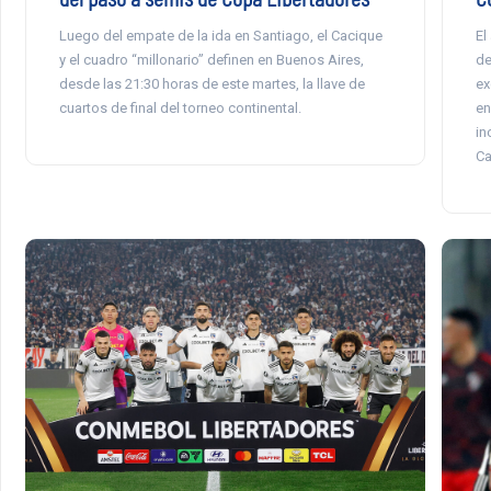
Luego del empate de la ida en Santiago, el Cacique
El
y el cuadro “millonario” definen en Buenos Aires,
de
desde las 21:30 horas de este martes, la llave de
ex
cuartos de final del torneo continental.
en
in
Ca