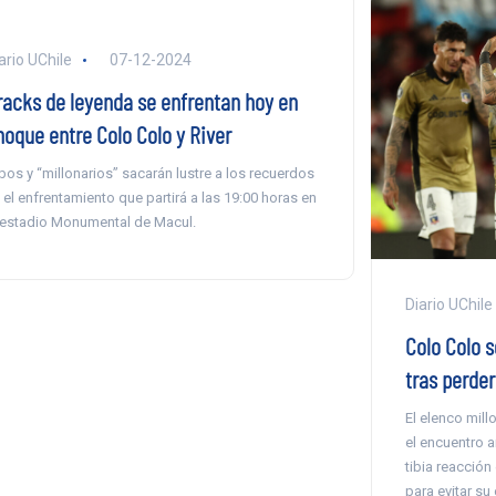
ario UChile
07-12-2024
racks de leyenda se enfrentan hoy en
hoque entre Colo Colo y River
bos y “millonarios” sacarán lustre a los recuerdos
 el enfrentamiento que partirá a las 19:00 horas en
 estadio Monumental de Macul.
Diario UChile
Colo Colo s
tras perder
El elenco mill
el encuentro 
tibia reacció
para evitar su