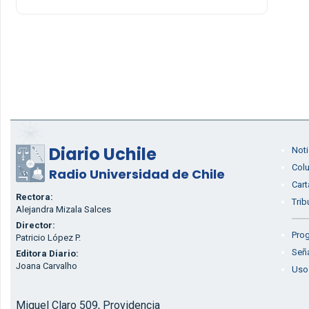
Diario Uchile
Noti
Col
Radio Universidad de Chile
Cart
Rectora:
Trib
Alejandra Mizala Salces
Director:
Prog
Patricio López P.
Seña
Editora Diario:
Joana Carvalho
Uso
Miguel Claro 509, Providencia