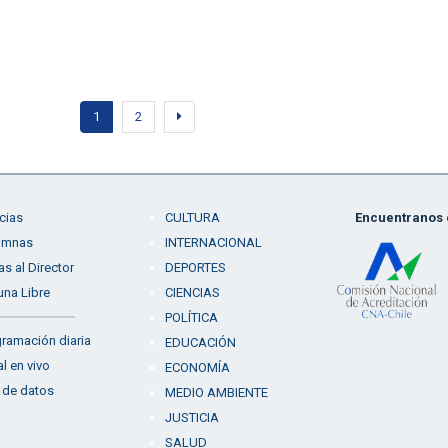
1
2
cias
CULTURA
Encuentranos e
umnas
INTERNACIONAL
as al Director
DEPORTES
una Libre
CIENCIAS
POLÍTICA
ramación diaria
EDUCACIÓN
l en vivo
ECONOMÍA
 de datos
MEDIO AMBIENTE
JUSTICIA
SALUD