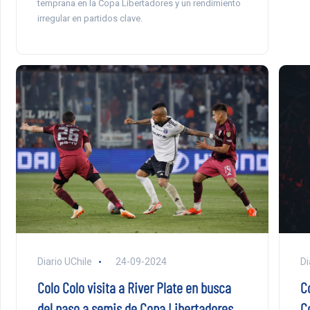
temprana en la Copa Libertadores y un rendimiento
irregular en partidos clave.
Diario UChile
24-09-2024
Di
Colo Colo visita a River Plate en busca
C
del paso a semis de Copa Libertadores
C