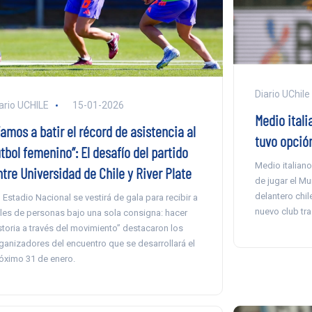
Diario UChile
ario UCHILE
15-01-2026
Medio itali
amos a batir el récord de asistencia al
tuvo opción
tbol femenino”: El desafío del partido
Medio italiano
tre Universidad de Chile y River Plate
de jugar el Mu
delantero chil
l Estadio Nacional se vestirá de gala para recibir a
nuevo club tr
les de personas bajo una sola consigna: hacer
storia a través del movimiento” destacaron los
ganizadores del encuentro que se desarrollará el
óximo 31 de enero.