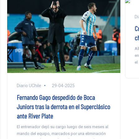
Di
C
c
Al
en
el
Diario UChile
29-04-2025
Fernando Gago despedido de Boca
Juniors tras la derrota en el Superclásico
ante River Plate
El entrenador dejó su cargo luego de seis meses al
mando del equipo, marcados por una eliminación