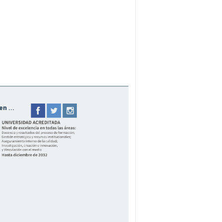
n ...