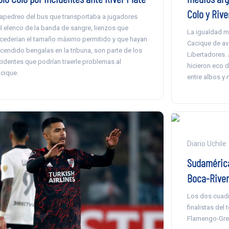
Colo y Rive
 apedreo del bus que transportaba a jugadores
l elenco de la banda de sangre, lienzos que
La igualdad m
cederían el tamaño máximo permitido y que hayan
Cacique de av
cendido bengalas en la tribuna, son parte de los
Libertadores.
cidentes que podrían traerle problemas al
hicieron eco d
cique.
entre albos y 
Diario Uchile
Sudamérica
Boca-River 
Los dos cuadr
finalistas del 
Flamengo-Gre