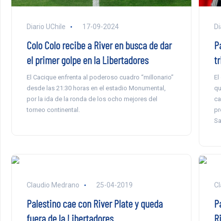
Di
Diario UChile
17-09-2024
Pa
Colo Colo recibe a River en busca de dar
tr
el primer golpe en la Libertadores
El
El Cacique enfrenta al poderoso cuadro “millonario”
qu
desde las 21:30 horas en el estadio Monumental,
ca
por la ida de la ronda de los ocho mejores del
pr
torneo continental.
Sa
Claudio Medrano
25-04-2019
Cl
Palestino cae con River Plate y queda
P
fuera de la Libertadores
R