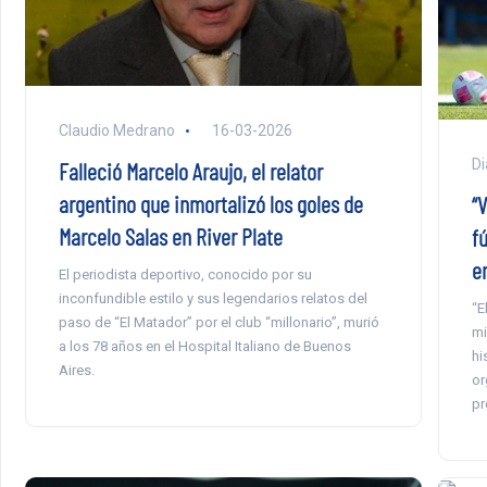
Claudio Medrano
16-03-2026
Di
Falleció Marcelo Araujo, el relator
argentino que inmortalizó los goles de
“V
Marcelo Salas en River Plate
fú
en
El periodista deportivo, conocido por su
inconfundible estilo y sus legendarios relatos del
“E
paso de “El Matador” por el club “millonario”, murió
mi
a los 78 años en el Hospital Italiano de Buenos
hi
Aires.
or
pr