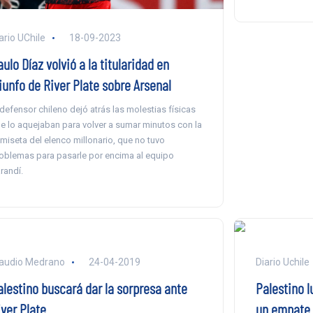
ario UChile
18-09-2023
ulo Díaz volvió a la titularidad en
iunfo de River Plate sobre Arsenal
 defensor chileno dejó atrás las molestias físicas
e lo aquejaban para volver a sumar minutos con la
miseta del elenco millonario, que no tuvo
oblemas para pasarle por encima al equipo
randí.
audio Medrano
24-04-2019
Diario Uchile
alestino buscará dar la sorpresa ante
Palestino l
iver Plate
un empate 