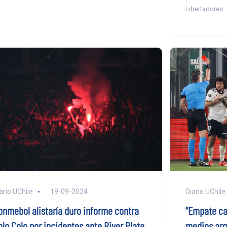
Libertadores.
Diario UChile
ario UChile
19-09-2024
“Empate cal
onmebol alistaría duro informe contra
medios arge
olo Colo por incidentes ante River Plate