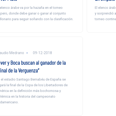
 elenco árabe va por la hazaña en el torneo
El elenco árab
pero, donde debe ganar o ganar al conjunto
y sorprendió a
llonario para seguir soñando con la clasificación.
torneo contine
audio Medrano
09-12-2018
iver y Boca buscan al ganador de la
inal de la Verguenza”
 el estadio Santiago Bernabéu de España se
gará la final de la Copa de los Libertadores de
érica en la definición más bochornosa y
lémica en la historia del campeonato
damericano.