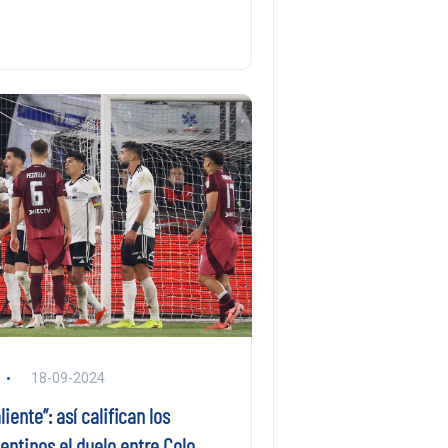
18-09-2024
iente”: así califican los
ntinos el duelo entre Colo