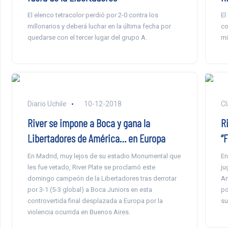
El elenco tetracolor perdió por 2-0 contra los
El
millonarios y deberá luchar en la última fecha por
co
quedarse con el tercer lugar del grupo A.
mi
Diario Uchile
10-12-2018
Cl
River se impone a Boca y gana la
R
Libertadores de América… en Europa
“F
En Madrid, muy lejos de su estadio Monumental que
En
les fue vetado, River Plate se proclamó este
ju
domingo campeón de la Libertadores tras derrotar
Am
por 3-1 (5-3 global) a Boca Juniors en esta
po
controvertida final desplazada a Europa por la
su
violencia ocurrida en Buenos Aires.