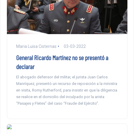
Maria Luisa Cisternas
03-03-2022
General Ricardo Martínez no se presentó a
declarar
El abogado defensor del militar, el jurista Juan Carlos
Manríquez, presentó un recurso de reposición a la ministra
en visita, Romy Rutherford, para insistir en que la diligencia
se realice en el domicilio del inculpado por la arista
“Pasajes y Fletes” del caso “Fraude del Ejército”.