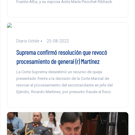
Fuente-Alba, y su esposa Anita María Pinochet Ribbeck.
Diario Uchile
25-08-2022
Suprema confirmó resolución que revocó
procesamiento de general (r) Martínez
La Corte Suprema desestimó un recurso de queja
presentado frente a la decisión de la Corte Marcial de
revocar el procesamiento del excomandante en jefe del
Ejército, Ricardo Martínez, por presunto fraude al fisco.