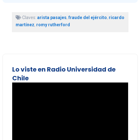
Claves:
arista pasajes
,
fraude del ejército
,
ricardo
martínez
,
romy rutherford
Lo viste en Radio Universidad de
Chile