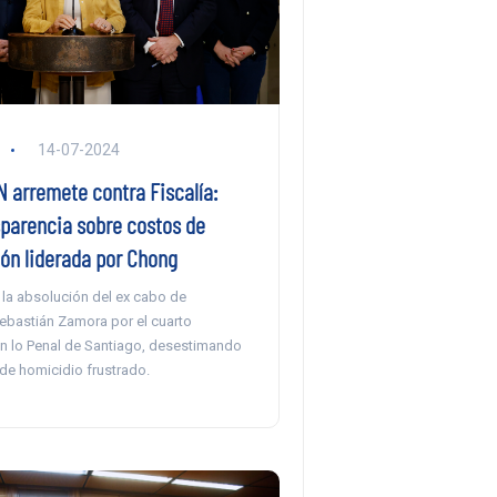
14-07-2024
 arremete contra Fiscalía:
sparencia sobre costos de
ión liderada por Chong
 la absolución del ex cabo de
ebastián Zamora por el cuarto
en lo Penal de Santiago, desestimando
de homicidio frustrado.