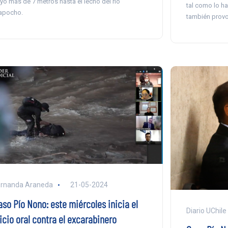
yó más de 7 metros hasta el lecho del río
tal como lo h
apocho.
también provo
ernanda Araneda
21-05-2024
aso Pío Nono: este miércoles inicia el
Diario UChile
icio oral contra el excarabinero