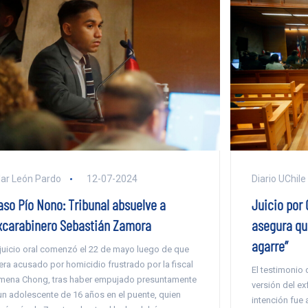
lar León Pardo
12-07-2024
Diario UChile
aso Pío Nono: Tribunal absuelve a
Juicio por 
xcarabinero Sebastián Zamora
asegura qu
agarre”
 juicio oral comenzó el 22 de mayo luego de que
era acusado por homicidio frustrado por la fiscal
El testimonio d
mena Chong, tras haber empujado presuntamente
versión del ex
un adolescente de 16 años en el puente, quien
intención fue 