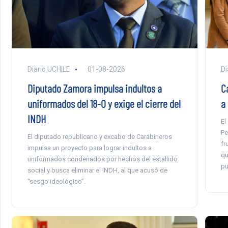
Diario UCHILE
01-08-2026
Di
Diputado Zamora impulsa indultos a
C
uniformados del 18-O y exige el cierre del
a
INDH
El
Pe
El diputado republicano y excabo de Carabineros
fr
impulsa un proyecto para lograr indultos a
qu
uniformados condenados por hechos del estallido
pu
social y busca eliminar el INDH, al que acusó de
“sesgo ideológico”.