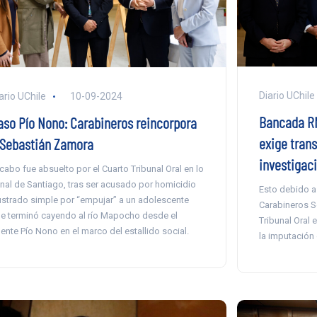
Diario UChile
ario UChile
10-09-2024
Bancada RN
aso Pío Nono: Carabineros reincorpora
exige tran
 Sebastián Zamora
investigac
 cabo fue absuelto por el Cuarto Tribunal Oral en lo
nal de Santiago, tras ser acusado por homicidio
Esto debido a
ustrado simple por “empujar” a un adolescente
Carabineros S
e terminó cayendo al río Mapocho desde el
Tribunal Oral 
ente Pío Nono en el marco del estallido social.
la imputación 