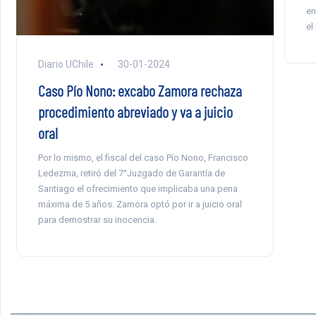
en
el
Diario UChile
30-01-2024
Caso Pío Nono: excabo Zamora rechaza
procedimiento abreviado y va a juicio
oral
Por lo mismo, el fiscal del caso Pío Nono, Francisco
Ledezma, retiró del 7°Juzgado de Garantía de
Santiago el ofrecimiento que implicaba una pena
máxima de 5 años. Zamora optó por ir a juicio oral
para demostrar su inocencia.