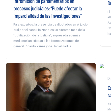
Intromisión de parlamentarios en
S
procesos judiciales: “Puede afectar la
El
imparcialidad de las investigaciones”
el
Ad
Para expertos, la presencia de diputados en el juicio
Ch
oral por el caso Pío Nono es un síntoma más de la
ha
“politización de la justicia”, expresada además
mediante las críticas a las formalizaciones del
general Ricardo Yáñez y de Daniel Jadue.
Di
C
c
Xi
Me