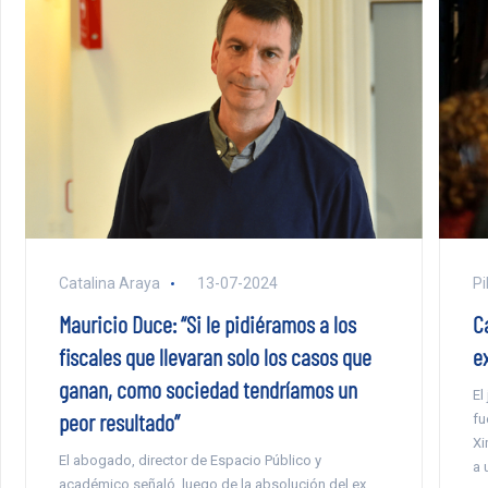
Catalina Araya
13-07-2024
Pi
Mauricio Duce: “Si le pidiéramos a los
C
fiscales que llevaran solo los casos que
e
ganan, como sociedad tendríamos un
El
peor resultado”
fu
Xi
El abogado, director de Espacio Público y
a 
académico señaló, luego de la absolución del ex