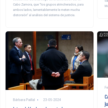
ca
Cabo Zamora, que “los grupos atrincherados, para
M
ambos lados, lamentablemente le meten mucha
distorsión” al análisis del sistema de justicia.
F
C
Bárbara Paillal
23-05-2024
ju