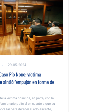
29-05-2024
Caso Pío Nono: víctima
e sintió “empujón en forma de
e la víctima coincide, en parte, con la
funcionario policial en cuanto a que su
abrazar para detener al adolescente,