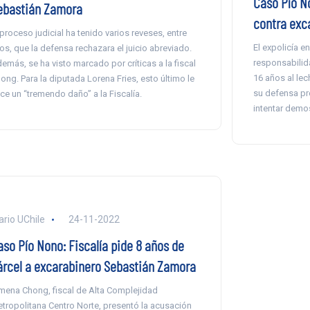
Caso Pío No
ebastián Zamora
contra exc
 proceso judicial ha tenido varios reveses, entre
El expolicía en
los, que la defensa rechazara el juicio abreviado.
responsabilid
emás, se ha visto marcado por críticas a la fiscal
16 años al le
ong. Para la diputada Lorena Fries, esto último le
su defensa pr
ce un “tremendo daño” a la Fiscalía.
intentar demos
ario UChile
24-11-2022
aso Pío Nono: Fiscalía pide 8 años de
árcel a excarabinero Sebastián Zamora
mena Chong, fiscal de Alta Complejidad
tropolitana Centro Norte, presentó la acusación