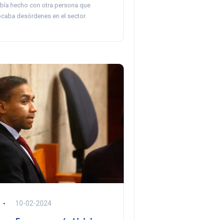
abía hecho con otra persona que
caba desórdenes en el sector.
10-02-2024