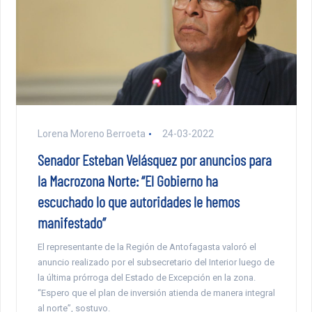
Lorena Moreno Berroeta
24-03-2022
Senador Esteban Velásquez por anuncios para
la Macrozona Norte: “El Gobierno ha
escuchado lo que autoridades le hemos
manifestado”
El representante de la Región de Antofagasta valoró el
anuncio realizado por el subsecretario del Interior luego de
la última prórroga del Estado de Excepción en la zona.
“Espero que el plan de inversión atienda de manera integral
al norte”, sostuvo.