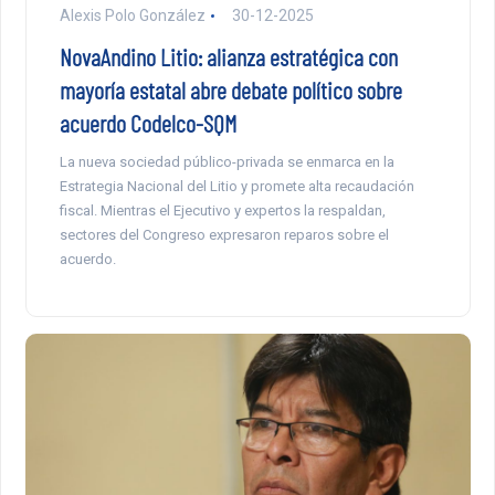
Alexis Polo González
30-12-2025
NovaAndino Litio: alianza estratégica con
mayoría estatal abre debate político sobre
acuerdo Codelco-SQM
La nueva sociedad público-privada se enmarca en la
Estrategia Nacional del Litio y promete alta recaudación
fiscal. Mientras el Ejecutivo y expertos la respaldan,
sectores del Congreso expresaron reparos sobre el
acuerdo.