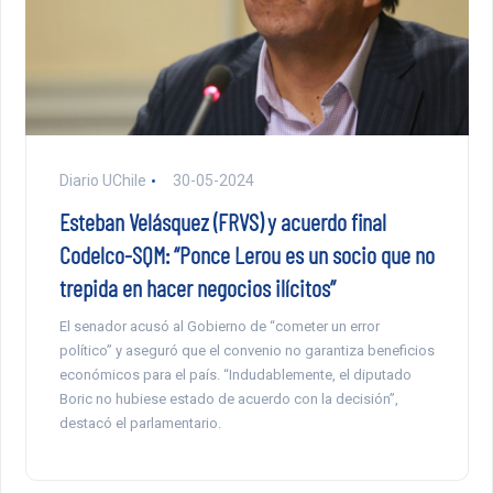
Diario UChile
30-05-2024
Esteban Velásquez (FRVS) y acuerdo final
Codelco-SQM: “Ponce Lerou es un socio que no
trepida en hacer negocios ilícitos”
El senador acusó al Gobierno de “cometer un error
político” y aseguró que el convenio no garantiza beneficios
económicos para el país. “Indudablemente, el diputado
Boric no hubiese estado de acuerdo con la decisión”,
destacó el parlamentario.