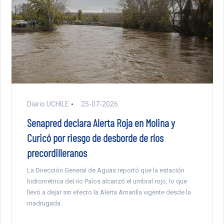
Diario UCHILE
25-07-2026
Senapred declara Alerta Roja en Molina y
Curicó por riesgo de desborde de ríos
precordilleranos
La Dirección General de Aguas reportó que la estación
hidrométrica del río Palos alcanzó el umbral rojo, lo que
llevó a dejar sin efecto la Alerta Amarilla vigente desde la
madrugada.