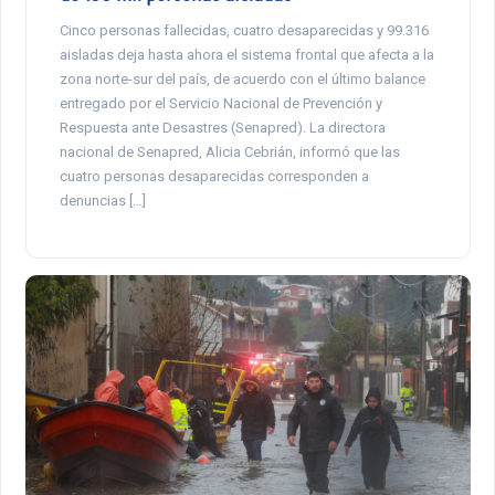
Cinco personas fallecidas, cuatro desaparecidas y 99.316
aisladas deja hasta ahora el sistema frontal que afecta a la
zona norte-sur del país, de acuerdo con el último balance
entregado por el Servicio Nacional de Prevención y
Respuesta ante Desastres (Senapred). La directora
nacional de Senapred, Alicia Cebrián, informó que las
cuatro personas desaparecidas corresponden a
denuncias […]