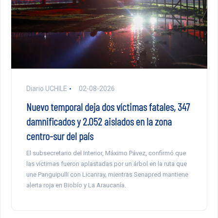
Diario UCHILE
02-08-2026
Nuevo temporal deja dos víctimas fatales, 347
damnificados y 2.052 aislados en la zona
centro-sur del país
El subsecretario del Interior, Máximo Pávez, confirmó que
las víctimas fueron aplastadas por un árbol en la ruta que
une Panguipulli con Licanray, mientras Senapred mantiene
alerta roja en Biobío y La Araucanía.