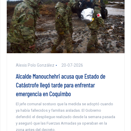
Alexis Polo González
20-07-2026
Alcalde Manouchehri acusa que Estado de
Catástrofe llegó tarde para enfrentar
emergencia en Coquimbo
El jefe comunal sostuvo que la medida se adoptó cuando
ya había fallecidos y familias aisladas. El Gobierno
defendió el despliegue realizado desde la semana pasada
y aseguró que las Fuerzas Armadas ya operaban en la
zona antes del decreto.