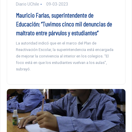
Diario UChile
09-03-2023
Mauricio Farías, superintendente de
Educación: “Tuvimos cinco mil denuncias de
maltrato entre párvulos y estudiantes”
La autoridad indicó que en el marco del Plan de
Reactivación Escolar, la superintendencia está encargada
de mejorar la convivencia al interior en los colegios. “El
foco está en que los estudiantes vuelvan a los aulas”,
subrayó.