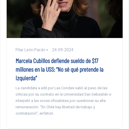
Pilar León Pardo
24-09-2024
Marcela Cubillos defiende sueldo de $17
millones en la USS: “No sé qué pretende la
izquierda”
La candidata a edil por Las Condes salió al paso de las
críticas por su contrato en la Universidad San Sebastián e
interpeló a las voces oficialistas por cuestionar su alta
remuneración. “En Chile hay libertad de trabajo y
contratación”, enfatizó.