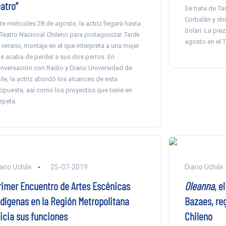
atro”
Se trata de
Ta
Corbalán y dir
te miércoles 28 de agosto, la actriz llegará hasta
Solari. La pie
 Teatro Nacional Chileno para protagonizar
Tarde
agosto en el T
 verano
, montaje en el que interpreta a una mujer
e acaba de perder a sus dos perros. En
nversación con Radio y Diario Universidad de
ile, la actriz abordó los alcances de esta
opuesta, así como los proyectos que tiene en
rpeta.
ario Uchile
25-07-2019
Diario Uchile
rimer Encuentro de Artes Escénicas
Oleanna
, e
ndígenas en la Región Metropolitana
Bazaes, reg
nicia sus funciones
Chileno