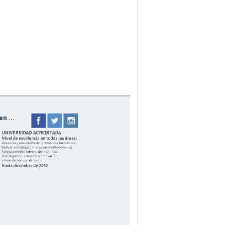
n ...