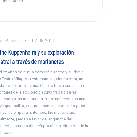
 Omar Morán.
ril Becerra
07-08-2017
line Kuppenheim y su exploración
eatral a través de marionetas
diez años de que la compañía Teatro y su doble
x Teatro Milagros) estrenara su primera obra, un
clo del Teatro Nacional Chileno trae a escena tres
ntajes de la agrupación cuyo trabajo se ha
dicado a las marionetas. “Los muñecos son una
ave que facilita, contrariamente a lo que uno puede
nsar, la empatía. Entonces, las marionetas,
nalmente, juegan a favor del enganche del
blico”, comenta Aline Kuppenheim, directora de la
mpañía.