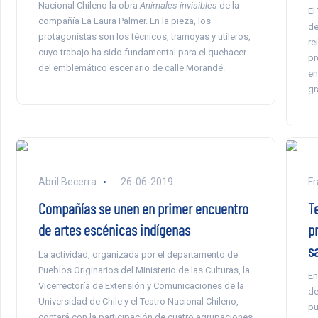
Nacional Chileno la obra
Animales invisibles
de la
El
compañía La Laura Palmer. En la pieza, los
de
protagonistas son los técnicos, tramoyas y utileros,
re
cuyo trabajo ha sido fundamental para el quehacer
pr
del emblemático escenario de calle Morandé.
en
gr
Abril Becerra
26-06-2019
Fr
Compañías se unen en primer encuentro
T
de artes escénicas indígenas
p
sa
La actividad, organizada por el departamento de
Pueblos Originarios del Ministerio de las Culturas, la
En
Vicerrectoría de Extensión y Comunicaciones de la
de
Universidad de Chile y el Teatro Nacional Chileno,
pu
contará con la participación de cuatro agrupaciones