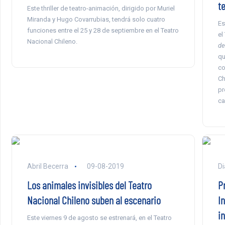
te
Este thriller de teatro-animación, dirigido por Muriel
Miranda y Hugo Covarrubias, tendrá solo cuatro
Es
funciones entre el 25 y 28 de septiembre en el Teatro
el
Nacional Chileno.
de
qu
co
Ch
pr
ca
Abril Becerra
09-08-2019
Di
Los animales invisibles del Teatro
P
Nacional Chileno suben al escenario
I
i
Este viernes 9 de agosto se estrenará, en el Teatro