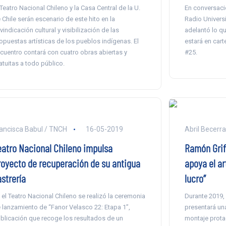
 Teatro Nacional Chileno y la Casa Central de la U.
En conversaci
 Chile serán escenario de este hito en la
Radio Universi
ivindicación cultural y visibilización de las
adelantó lo qu
opuestas artísticas de los pueblos indígenas. El
estará en cart
cuentro contará con cuatro obras abiertas y
#25.
atuitas a todo público.
ancisca Babul / TNCH
16-05-2019
Abril Becerr
eatro Nacional Chileno impulsa
Ramón Griff
royecto de recuperación de su antigua
apoya el ar
strería
luc
 el Teatro Nacional Chileno se realizó la ceremonia
Durante 2019, 
 lanzamiento de “Fanor Velasco 22: Etapa 1”,
presentará un
blicación que recoge los resultados de un
montaje prota