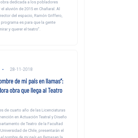
 obra dedicada a los pobladores
el aluvión de 2015 en Chañaral. Al
irector del espacio, Ramón Griffero,
e programa es para que la gente
irar y querer el teatro”.
28-11-2018
nombre de mi país en llamas”:
ora obra que llega al Teatro
s de cuarto año de las Licenciaturas
mención en Actuación Teatral y Diseño
partamento de Teatro de la Facultad
 Universidad de Chile, presentarán el
, el nombre de mi país en llamas
en la