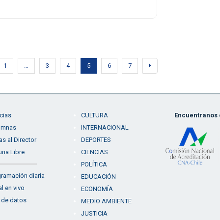
1
…
3
4
5
6
7
cias
CULTURA
Encuentranos e
umnas
INTERNACIONAL
as al Director
DEPORTES
una Libre
CIENCIAS
POLÍTICA
ramación diaria
EDUCACIÓN
l en vivo
ECONOMÍA
 de datos
MEDIO AMBIENTE
JUSTICIA