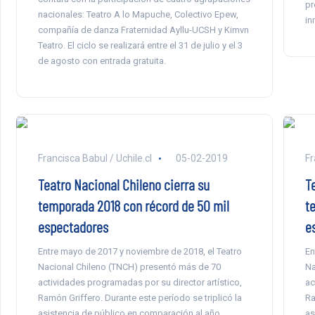
pr
nacionales: Teatro A lo Mapuche, Colectivo Epew,
in
compañía de danza Fraternidad Ayllu-UCSH y Kimvn
Teatro. El ciclo se realizará entre el 31 de julio y el 3
de agosto con entrada gratuita.
Francisca Babul / Uchile.cl
05-02-2019
Fr
Teatro Nacional Chileno cierra su
T
temporada 2018 con récord de 50 mil
t
espectadores
e
Entre mayo de 2017 y noviembre de 2018, el Teatro
En
Nacional Chileno (TNCH) presentó más de 70
Na
actividades programadas por su director artístico,
ac
Ramón Griffero. Durante este período se triplicó la
Ra
asistencia de público en comparación al año
as