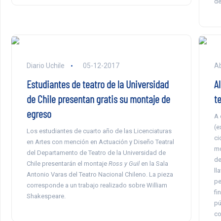
de
Diario Uchile
05-12-2017
Ab
Estudiantes de teatro de la Universidad
A
de Chile presentan gratis su montaje de
t
egreso
A 
(e
Los estudiantes de cuarto año de las Licenciaturas
ci
en Artes con mención en Actuación y Diseño Teatral
mo
del Departamento de Teatro de la Universidad de
de
Chile presentarán el montaje
Ross y Guil
en la Sala
ll
Antonio Varas del Teatro Nacional Chileno. La pieza
pe
corresponde a un trabajo realizado sobre William
fi
Shakespeare.
pú
co