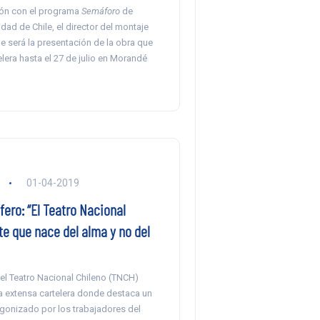
ón con el programa
Semáforo
de
dad de Chile, el director del montaje
e será la presentación de la obra que
elera hasta el 27 de julio en Morandé
a
01-04-2019
ero: “El Teatro Nacional
te que nace del alma y no del
ro”
el Teatro Nacional Chileno (TNCH)
a extensa cartelera donde destaca un
gonizado por los trabajadores del