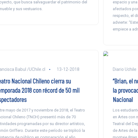
oyecto, que busca salvaguardar el patrimonio del
espacio y una
mueble y sus vestuarios.
afectados por 
respecto, el d
advierte: “Est
empiece a adm
ancisca Babul /UChile.cl
13-12-2018
Diario Uchile
eatro Nacional Chileno cierra su
“Brian, el 
emporada 2018 con récord de 50 mil
la provocad
spectadores
Nacional
tre mayo de 2017 y noviembre de 2018, el Teatro
Los estudiante
cional Chileno (TNCH) presentó más de 70
en Artes con 
tividades programadas por su director artístico,
Teatral del De
món Griffero. Durante este período se triplicó la
de Artes de la
istencia de público en comparación al año
montaje
Brian