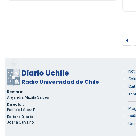
Diario Uchile
Noti
Col
Radio Universidad de Chile
Cart
Rectora:
Trib
Alejandra Mizala Salces
Director:
Prog
Patricio López P.
Seña
Editora Diario:
Joana Carvalho
Uso