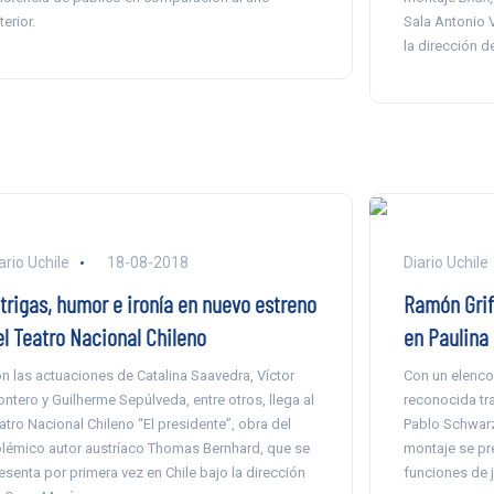
terior.
Sala Antonio V
la dirección d
ario Uchile
18-08-2018
Diario Uchile
ntrigas, humor e ironía en nuevo estreno
Ramón Grif
el Teatro Nacional Chileno
en Paulina 
n las actuaciones de Catalina Saavedra, Víctor
Con un elenco
ntero y Guilherme Sepúlveda, entre otros, llega al
reconocida tray
atro Nacional Chileno “El presidente”, obra del
Pablo Schwarz,
lémico autor austríaco Thomas Bernhard, que se
montaje se pre
esenta por primera vez en Chile bajo la dirección
funciones de 