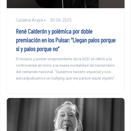
Catalina Araya
30-06-2025
René Calderón y polémica por doble
premiación en los Pulsar: “Llegan palos porque
sí y palos porque no”
El músico y primer vicepresidente de la SCD se refirió a la
controversia en torno a la nueva modalidad de transmisión
del certamen nacional: “Quisimos hacerlo especial y nos
autoadjudicamos un bullying que me parece súper injusto”.