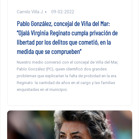
Camilo Villa J.
09-02-2022
Pablo González, concejal de Viña del Mar:
“Ojalá Virginia Reginato cumpla privación de
libertad por los delitos que cometió, en la
medida que se comprueben”
Nuestro medio conversó con el concejal de Viña del Mar,
Pablo González (PC), quien identificó dos grandes
problemas que explicarían la falta de probidad en la era
Reginato: la cantidad de años en el cargo y las familias
enquistadas en el municipio.