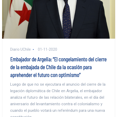
Diario UChile
01-11-2020
Embajador de Argelia: “El congelamiento del cierre
de la embajada de Chile da la ocasión para
aprehender el futuro con optimismo”
Luego de que no se ejecutara el anuncio del cierre de la
legación diplomática de Chile en Argelia, el embajador
analiza el futuro de las relación bilaterales, en el día del
aniversario del levantamiento contra el colonialismo y
cuando el pueblo votará un referéndum para una nueva
constitución.