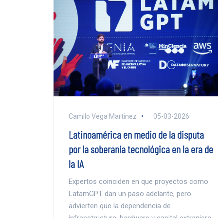
Camilo Vega Martinez
05-03-2026
Latinoamérica en medio de la disputa
por la soberanía tecnológica en la era de
la IA
Expertos coinciden en que proyectos como
LatamGPT dan un paso adelante, pero
advierten que la dependencia de
infraestructura, hardware y capital extranjero