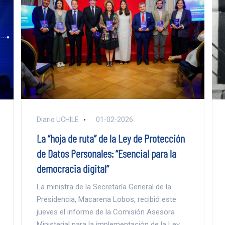
Diario UCHILE
01-02-2026
La “hoja de ruta” de la Ley de Protección
de Datos Personales: “Esencial para la
democracia digital”
La ministra de la Secretaría General de la
Presidencia, Macarena Lobos, recibió este
jueves el informe de la Comisión Asesora
Ministerial para la implementación de la Ley