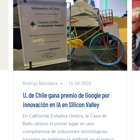
Rodrigo Mundaca
16-04-2026
U. de Chile gana premio de Google por
innovación en IA en Silicon Valley
En California, Estados Unidos, la Casa de
Bello obtuvo el primer lugar en una
competencia de soluciones tecnológicas
basadas en inteligencia artificial, en el marco