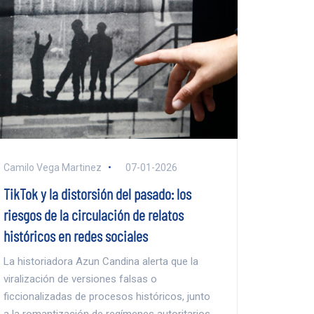
Camilo Vega Martinez
07-01-2026
TikTok y la distorsión del pasado: los
riesgos de la circulación de relatos
históricos en redes sociales
La historiadora Azun Candina alerta que la
viralización de versiones falsas o
ficcionalizadas de procesos históricos, junto
a la romantización de regímenes autoritarios,