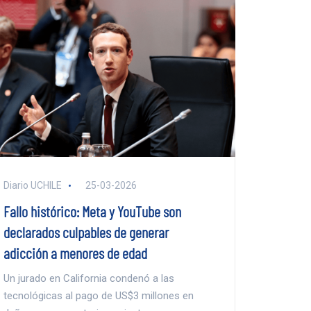
Diario UCHILE
25-03-2026
Fallo histórico: Meta y YouTube son
declarados culpables de generar
adicción a menores de edad
Un jurado en California condenó a las
tecnológicas al pago de US$3 millones en