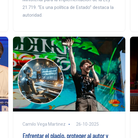
21.719. “Es una política de Estado” destaca la
autoridad.
Camilo Vega Martinez
26-10-2025
Enfrentar el plagio, proteger al autor y