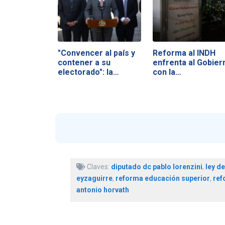
"Convencer al país y
Reforma al INDH
contener a su
enfrenta al Gobier
electorado": la…
con la…
Claves:
diputado dc pablo lorenzini
,
ley d
eyzaguirre
,
reforma educación superior
,
ref
antonio horvath