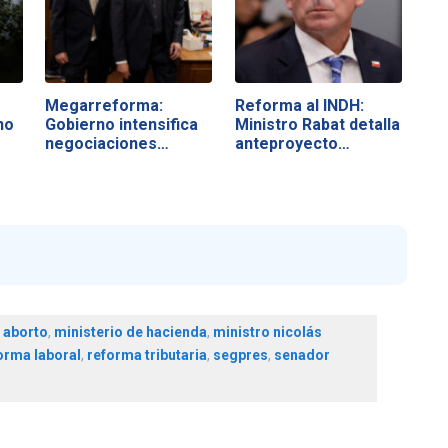
Megarreforma:
Reforma al INDH:
no
Gobierno intensifica
Ministro Rabat detalla
negociaciones…
anteproyecto…
e aborto
,
ministerio de hacienda
,
ministro nicolás
orma laboral
,
reforma tributaria
,
segpres
,
senador