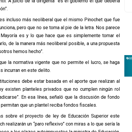
il. A juicio de la dirigenta “es el gobierno el que debería
ón”.
n es incluso más neoliberal que el mismo Pinochet que fue
nciona, pero que no se toma al pie de la letra. Nos parece
va Mayoría es y lo que hace que es simplemente tomar el
rlo, de la manera más neoliberal posible, a una propuesta
sotros hemos hecho”.
ue la normativa vigente que no permite el lucro, se haga
 incurran en este delito.
stituciones debe estar basada en el aporte que realizan al
oy existen planteles privados que no cumplen ningún rol
adicarse”. En esa línea, señaló que la discusión de fondo
 permitan que un plantel reciba fondos fiscales.
mas sobre el proyecto de ley de Educación Superior este
 realizarán un “paro reflexivo” con miras a lo que sería la
 pese a los plazos autoimpuestos la ministra de Educación,