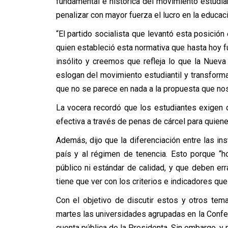
fundamental e histórica del movimiento estudiant
penalizar con mayor fuerza el lucro en la educaci
“El partido socialista que levantó esta posició
quien estableció esta normativa que hasta hoy fu
insólito y creemos que refleja lo que la Nue
eslogan del movimiento estudiantil y transforma
que no se parece en nada a la propuesta que no
La vocera recordó que los estudiantes exigen q
efectiva a través de penas de cárcel para quienes
Además, dijo que la diferenciación entre las in
país y al régimen de tenencia. Esto porque “h
público ni estándar de calidad, y que deben err
tiene que ver con los criterios e indicadores que
Con el objetivo de discutir estos y otros te
martes las universidades agrupadas en la Confech
cuenta pública de la Presidenta. Sin embargo, y