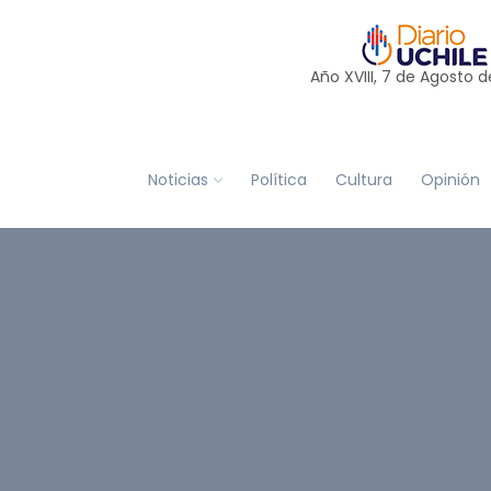
Año XVIII, 7 de
Agosto
d
Noticias
Política
Cultura
Opinión