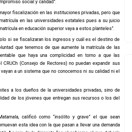
ompromiso social y calidad”.
ayor fiscalización en las instituciones privadas, pero que
atrícula en las universidades estatales pues a su juicio
 matrícula en educación superior vaya a estos planteles”.
lo si se fiscalizaran los ingresos y cuál es el destino de
oluntad que tenemos de que aumente la matrícula de las
sentable que haya una complicidad en torno a que las
del CRUCh (Consejo de Rectores) no puedan expandir sus
a vayan a un sistema que no conocemos ni su calidad ni el
ímites a los dueños de la universidades privadas, sino de
lidad de los jóvenes que entregan sus recursos o los del
atamala, calificó como “insólito y grave” el que sean
omuevan esta idea con la que pasan a llevar una demanda