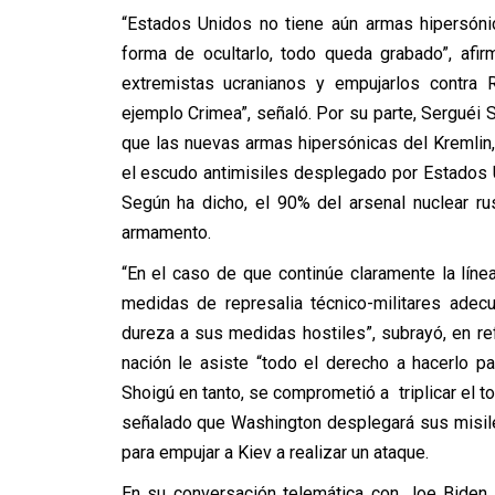
“Estados Unidos no tiene aún armas hipersóni
forma de ocultarlo, todo queda grabado”, afi
extremistas ucranianos y empujarlos contra R
ejemplo Crimea”, señaló. Por su parte, Serguéi S
que las nuevas armas hipersónicas del Kremlin
el escudo antimisiles desplegado por Estados 
Según ha dicho, el 90% del arsenal nuclear r
armamento.
“En el caso de que continúe claramente la lín
medidas de represalia técnico-militares adec
dureza a sus medidas hostiles”, subrayó, en r
nación le asiste “todo el derecho a hacerlo par
Shoigú en tanto, se comprometió a triplicar el to
señalado que Washington desplegará sus misile
para empujar a Kiev a realizar un ataque.
En su conversación telemática con Joe Biden 