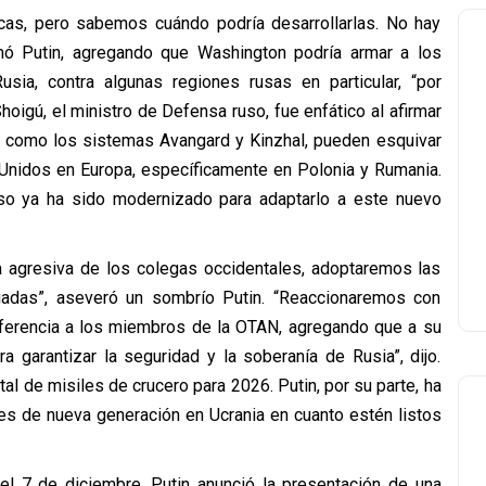
cas, pero sabemos cuándo podría desarrollarlas. No hay
rmó Putin, agregando que Washington podría armar a los
usia, contra algunas regiones rusas en particular, “por
hoigú, el ministro de Defensa ruso, fue enfático al afirmar
, como los sistemas Avangard y Kinzhal, pueden esquivar
Unidos en Europa, específicamente en Polonia y Rumania.
uso ya ha sido modernizado para adaptarlo a este nuevo
ea agresiva de los colegas occidentales, adoptaremos las
uadas”, aseveró un sombrío Putin. “Reaccionaremos con
eferencia a los miembros de la OTAN, agregando que a su
a garantizar la seguridad y la soberanía de Rusia”, dijo.
tal de misiles de crucero para 2026. Putin, por su parte, ha
s de nueva generación en Ucrania en cuanto estén listos
el 7 de diciembre, Putin anunció la presentación de una