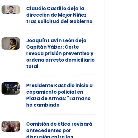
Claudio Castillo deja la
dirección de Mejor Niñez
tras solicitud del Gobierno
Joaquín Lavín León deja
Capitán Yáber: Corte
revoca prisión preventiva y
ordena arresto domiciliario
total
Presidente Kast dio inicio a
copamiento policial en
Plaza de Armas: "La mano
ha cambiado"
Comisión de ética revisará
antecedentes por
discusión entre las