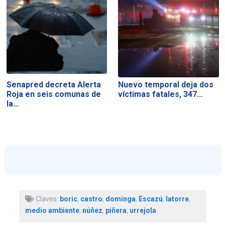
Senapred decreta Alerta
Nuevo temporal deja dos
Roja en seis comunas de
víctimas fatales, 347…
la…
Claves:
boric
,
castro
,
dominga
,
Escazú
,
latorre
,
medio ambiente
,
núñez
,
piñera
,
urrejola