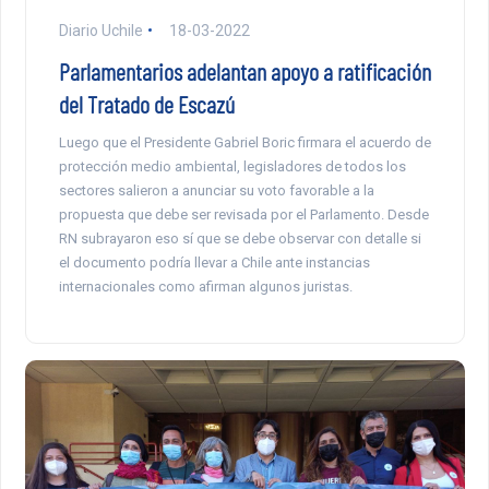
Diario Uchile
18-03-2022
Parlamentarios adelantan apoyo a ratificación
del Tratado de Escazú
Luego que el Presidente Gabriel Boric firmara el acuerdo de
protección medio ambiental, legisladores de todos los
sectores salieron a anunciar su voto favorable a la
propuesta que debe ser revisada por el Parlamento. Desde
RN subrayaron eso sí que se debe observar con detalle si
el documento podría llevar a Chile ante instancias
internacionales como afirman algunos juristas.