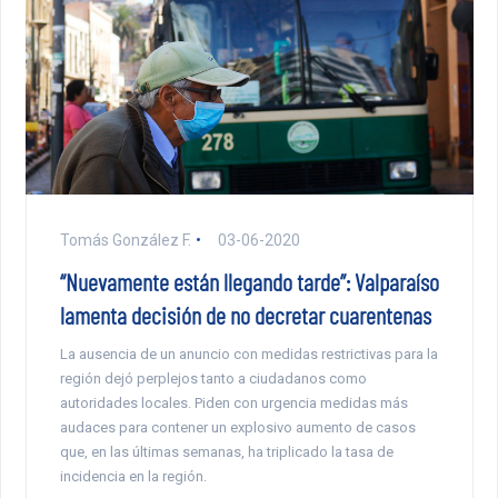
Tomás González F.
03-06-2020
“Nuevamente están llegando tarde”: Valparaíso
lamenta decisión de no decretar cuarentenas
La ausencia de un anuncio con medidas restrictivas para la
región dejó perplejos tanto a ciudadanos como
autoridades locales. Piden con urgencia medidas más
audaces para contener un explosivo aumento de casos
que, en las últimas semanas, ha triplicado la tasa de
incidencia en la región.