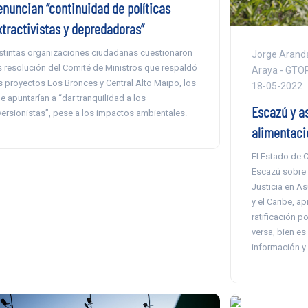
enuncian “continuidad de políticas
xtractivistas y depredadoras”
stintas organizaciones ciudadanas cuestionaron
Jorge Aranda
s resolución del Comité de Ministros que respaldó
Araya - GTOP
s proyectos Los Bronces y Central Alto Maipo, los
18-05-2022
e apuntarían a “dar tranquilidad a los
Escazú y a
versionistas”, pese a los impactos ambientales.
alimentaci
El Estado de C
Escazú sobre P
Justicia en A
y el Caribe, a
ratificación p
versa, bien es
información y a