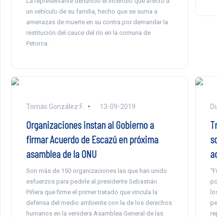
La representante denunció el incendio que afectó a
un vehículo de su familia, hecho que se suma a
amenazas de muerte en su contra por demandar la
restitución del cauce del río en la comuna de
Petorca.
Tomás González F.
13-09-2019
Di
Organizaciones instan al Gobierno a
T
firmar Acuerdo de Escazú en próxima
s
asamblea de la ONU
a
Son más de 150 organizaciones las que han unido
“F
esfuerzos para pedirle al presidente Sebastián
po
Piñera que firme el primer tratado que vincula la
lo
defensa del medio ambiente con la de los derechos
pe
humanos en la venidera Asamblea General de las
re