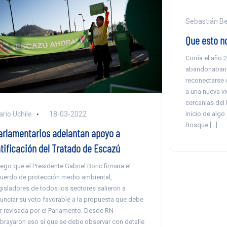
Sebastián B
Que esto no
Corría el año 
abandonaban s
reconectarse c
a una nueva vi
cercanías del R
inicio de algo
ario Uchile
18-03-2022
Bosque […]
arlamentarios adelantan apoyo a
atificación del Tratado de Escazú
ego que el Presidente Gabriel Boric firmara el
uerdo de protección medio ambiental,
gisladores de todos los sectores salieron a
unciar su voto favorable a la propuesta que debe
r revisada por el Parlamento. Desde RN
brayaron eso sí que se debe observar con detalle