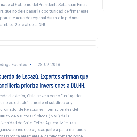
amado al Gobierno del Presidente Sebastián Piñera
ra que no deje pasar la oportunidad de firmar este
portante acuerdo regional durante la próxima
amblea General de la ONU.
drigo Fuentes
28-09-2018
cuerdo de Escazú: Expertos afirman que
ncillería prioriza inversiones a DD.HH.
sde el exterior, Chile se verá como “un jugador
e no es estable” lamentó el subdirector y
ordinador de Relaciones Internacionales del
stituto de Asuntos Públicos (INAP) de la
iversidad de Chile, Felipe Agüero. Mientras,
ganizaciones ecologistas junto a parlamentarios
chazaron tajantemente el camino tomado por el