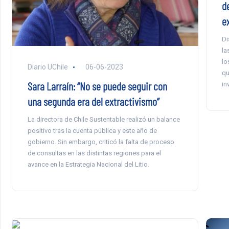
d
e
Di
la
lo
Diario UChile
06-06-2023
qu
Sara Larraín: “No se puede seguir con
in
una segunda era del extractivismo”
La directora de Chile Sustentable realizó un balance
positivo tras la cuenta pública y este año de
gobierno. Sin embargo, criticó la falta de proceso
de consultas en las distintas regiones para el
avance en la Estrategia Nacional del Litio.