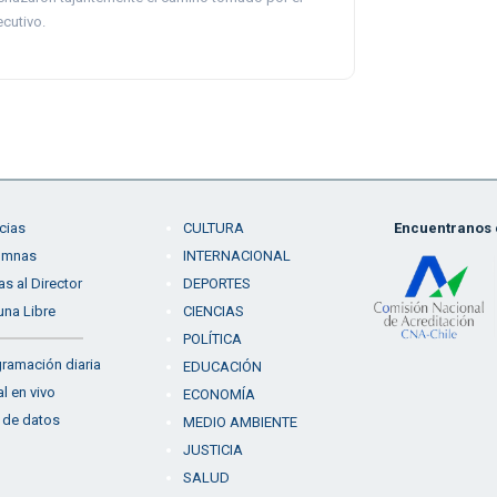
ecutivo.
cias
CULTURA
Encuentranos e
umnas
INTERNACIONAL
as al Director
DEPORTES
una Libre
CIENCIAS
POLÍTICA
ramación diaria
EDUCACIÓN
l en vivo
ECONOMÍA
 de datos
MEDIO AMBIENTE
JUSTICIA
SALUD