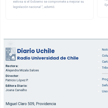
exitosa si el Gobierno se compromete a mejorar su
Ej
legislación nacional “, advirtió.
Diario Uchile
Noti
Col
Radio Universidad de Chile
Cart
Rectora:
Trib
Alejandra Mizala Salces
Director:
Prog
Patricio López P.
Seña
Editora Diario:
Joana Carvalho
Uso
Miguel Claro 509, Providencia