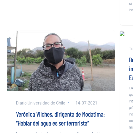
si
in
To
Bo
i
E
La
qu
in
Diario Universidad de Chile
14-07-2021
pé
Verónica Vilches, dirigenta de Modatima:
in
co
“Hablar del agua es ser terrorista”
ma