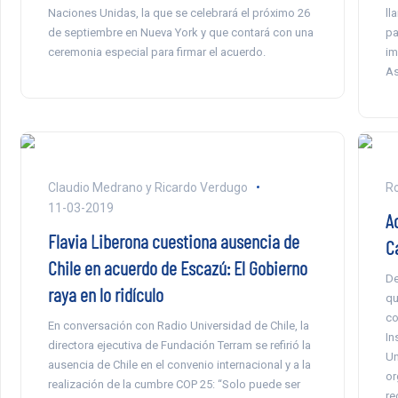
Naciones Unidas, la que se celebrará el próximo 26
ll
de septiembre en Nueva York y que contará con una
pa
ceremonia especial para firmar el acuerdo.
im
As
Claudio Medrano y Ricardo Verdugo
Ro
11-03-2019
A
Flavia Liberona cuestiona ausencia de
Ca
Chile en acuerdo de Escazú: El Gobierno
De
raya en lo ridículo
qu
co
En conversación con Radio Universidad de Chile, la
In
directora ejecutiva de Fundación Terram se refirió la
Un
ausencia de Chile en el convenio internacional y a la
or
realización de la cumbre COP 25: “Solo puede ser
re