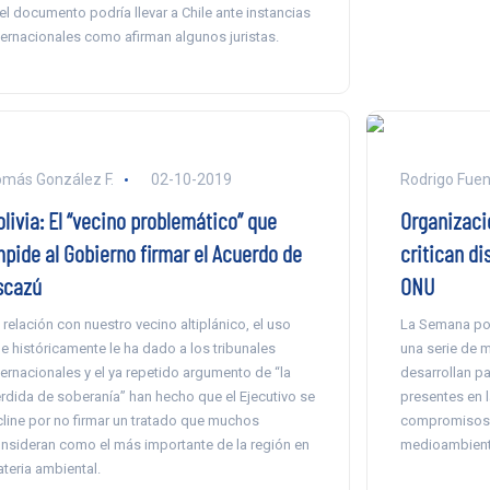
 el documento podría llevar a Chile ante instancias
ternacionales como afirman algunos juristas.
más González F.
02-10-2019
Rodrigo Fuen
livia: El “vecino problemático” que
Organizaci
mpide al Gobierno firmar el Acuerdo de
critican di
scazú
ONU
 relación con nuestro vecino altiplánico, el uso
La Semana por
e históricamente le ha dado a los tribunales
una serie de m
ternacionales y el ya repetido argumento de “la
desarrollan pa
rdida de soberanía” han hecho que el Ejecutivo se
presentes en l
cline por no firmar un tratado que muchos
compromisos c
nsideran como el más importante de la región en
medioambient
teria ambiental.