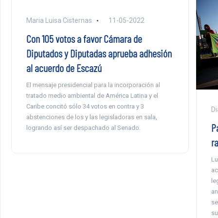
Maria Luisa Cisternas
11-05-2022
Con 105 votos a favor Cámara de
Diputados y Diputadas aprueba adhesión
al acuerdo de Escazú
El mensaje presidencial para la incorporación al
tratado medio ambiental de América Latina y el
Caribe concitó sólo 34 votos en contra y 3
Di
abstenciones de los y las legisladoras en sala,
P
logrando así ser despachado al Senado.
r
Lu
ac
le
an
se
su