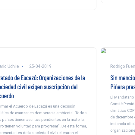
ario Uchile
25-04-2019
Rodrigo Fuen
ratado de Escazú: Organizaciones de la
Sin mencio
ociedad civil exigen suscripción del
Piñera pre
cuerdo
El Mandatario
Comité Presid
irmar el Acuerdo de Escazú es una decisión
climático COP 2
lítica de avanzar en democracia ambiental. Todos
de diciembre 
s países tienen asuntos pendientes en la materia,
instancia ofici
ro tienen voluntad para progresar”. De esta forma,
organizaciones
presentantes de la sociedad civil reiteraron el