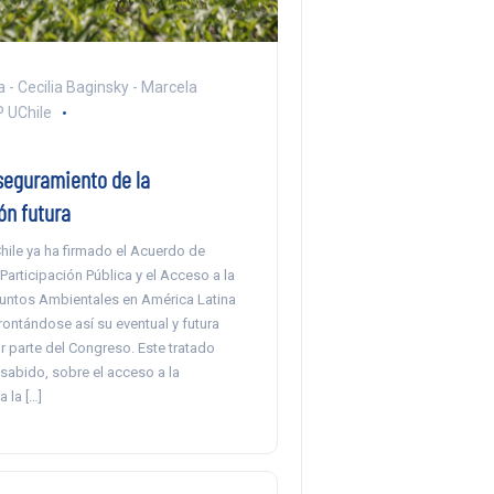
 - Cecilia Baginsky - Marcela
 UChile
seguramiento de la
ón futura
hile ya ha firmado el Acuerdo de
articipación Pública y el Acceso a la
suntos Ambientales en América Latina
prontándose así su eventual y futura
or parte del Congreso. Este tratado
 sabido, sobre el acceso a la
 la […]