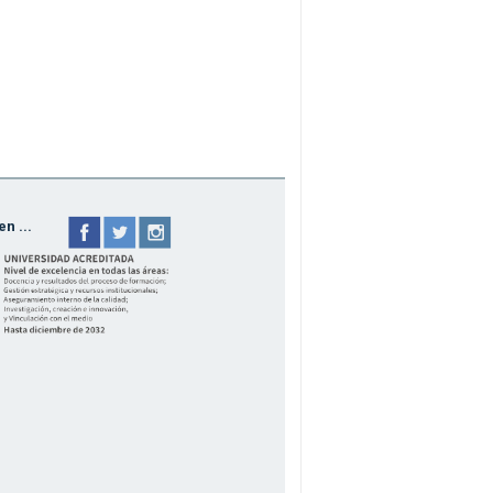
n ...