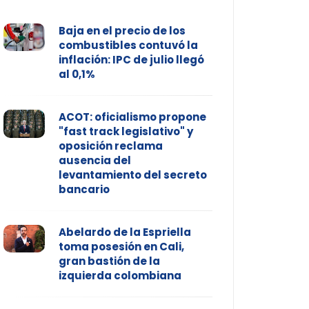
Baja en el precio de los
combustibles contuvó la
inflación: IPC de julio llegó
al 0,1%
ACOT: oficialismo propone
"fast track legislativo" y
oposición reclama
ausencia del
levantamiento del secreto
bancario
Abelardo de la Espriella
toma posesión en Cali,
gran bastión de la
izquierda colombiana