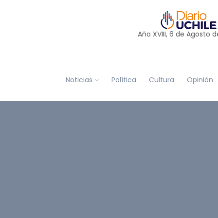
Año XVIII, 6 de
Agosto
d
Noticias
Política
Cultura
Opinión