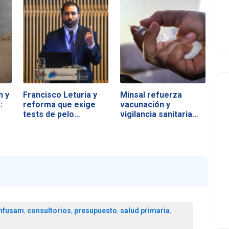
n y
Francisco Leturia y
Minsal refuerza
:
reforma que exige
vacunación y
tests de pelo…
vigilancia sanitaria…
nfusam
,
consultorios
,
presupuesto
,
salud primaria
,