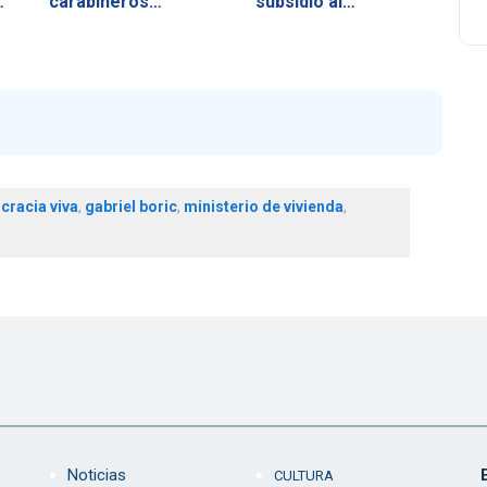
carabineros…
subsidio al…
racia viva
,
gabriel boric
,
ministerio de vivienda
,
Noticias
CULTURA