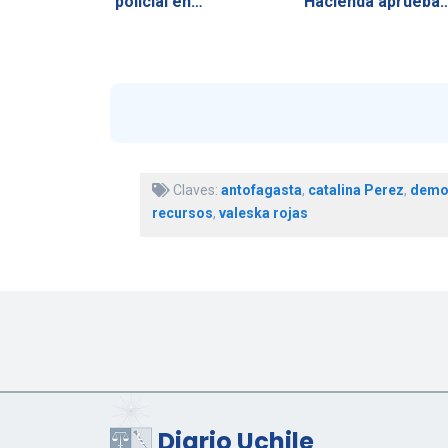
policial en…
Hacienda aprueba
vetos y…
Claves:
antofagasta
,
catalina Perez
,
democ
recursos
,
valeska rojas
Diario Uchile