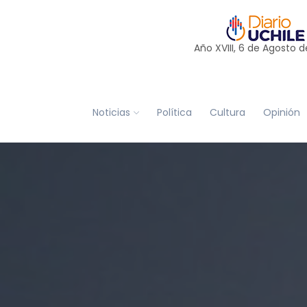
Año XVIII, 6 de
Agosto
d
Noticias
Política
Cultura
Opinión