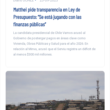
Diario UCHILE
25-09-2025
Matthei pide transparencia en Ley de
Presupuesto: “Se está jugando con las
finanzas públicas”
La candidata presidencial de Chile Vamos acusó al
Gobierno de postergar pagos en áreas clave como
Vivienda, Obras Públicas y Salud para el año 2026. En
relación al Minvu, acusó que el Serviu registra un déficit de
al menos $300 mil millones.