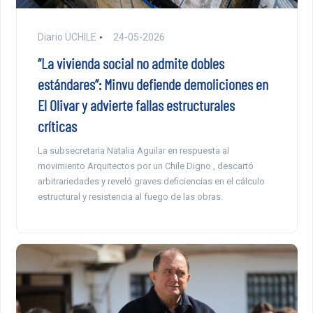
Diario UCHILE
24-05-2026
“La vivienda social no admite dobles
estándares”: Minvu defiende demoliciones en
El Olivar y advierte fallas estructurales
críticas
La subsecretaria Natalia Aguilar en respuesta al
movimiento Arquitectos por un Chile Digno , descartó
arbitrariedades y reveló graves deficiencias en el cálculo
estructural y resistencia al fuego de las obras.