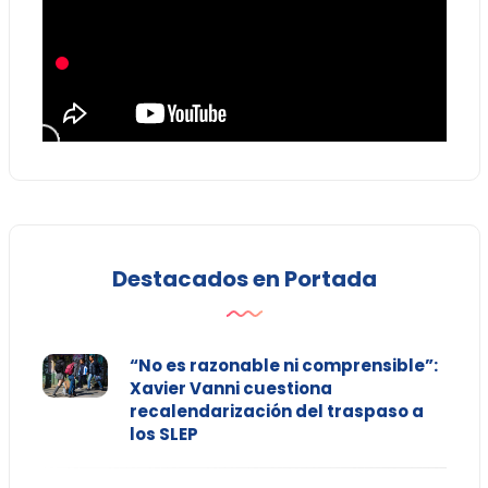
Destacados en Portada
“No es razonable ni comprensible”:
Xavier Vanni cuestiona
recalendarización del traspaso a
los SLEP