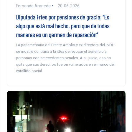
Fernanda Araneda
20-06-2026
Diputada Fries por pensiones de gracia: “Es
algo que está mal hecho, pero que de todas
maneras es un germen de reparación”
La parlamentaria del Frente Amplio y ex directora del INDH
se mostró contraria a la idea de revocar el beneficio a
personas con antecedentes penales. A su juicio, eso no
quita que sus derechos fueron vulnerados en el marco del
estallido social.