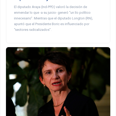
El diputado Araya (Ind-PPD) valoró la decisión de
enmendar lo que -a su juicio- generó “un lío político
innecesario”. Mientras que el diputado Longton (RN),
apuntó que el Presidente Boric es influenciado por
“sectores radicalizados”.