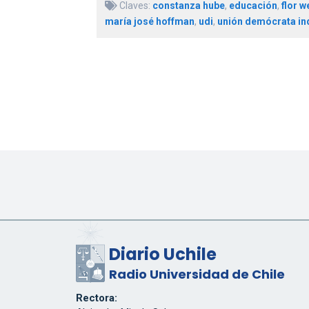
Claves:
constanza hube
,
educación
,
flor w
maría josé hoffman
,
udi
,
unión demócrata in
Diario Uchile
Radio Universidad de Chile
Rectora: