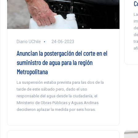
C
La
im
de
de
tr
Diario UChile
24-06-2023
af
Anuncian la postergación del corte en el
suministro de agua para la región
Metropolitana
La suspensión estaba prevista para las dos de la
tarde de este sábado pero, dado el uso
responsable del agua desde la ciudadanía, el
Ministerio de Obras Públicas y Aguas Andinas
decidieron aplazar la medida por seis horas.