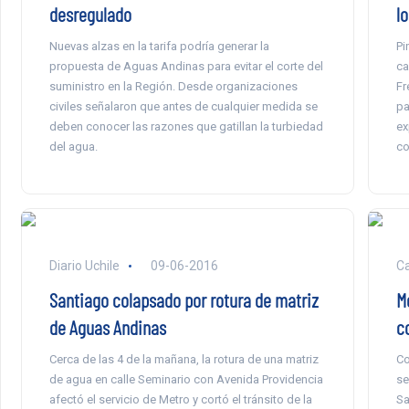
desregulado
l
Nuevas alzas en la tarifa podría generar la
Pi
propuesta de Aguas Andinas para evitar el corte del
ca
suministro en la Región. Desde organizaciones
Fr
civiles señalaron que antes de cualquier medida se
pa
deben conocer las razones que gatillan la turbiedad
ex
del agua.
co
Diario Uchile
09-06-2016
Ca
Santiago colapsado por rotura de matriz
M
de Aguas Andinas
c
Cerca de las 4 de la mañana, la rotura de una matriz
Co
de agua en calle Seminario con Avenida Providencia
se
afectó el servicio de Metro y cortó el tránsito de la
Sa