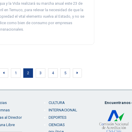
ua y la Vida realizará su marcha anual este 23 de
ril en Temuco, para relevar la necesidad de que la
opiedad el vital elemento vuelva al Estado, y no se
ilice como bien de consumo por empresas
ansnacionales.
1
2
3
4
5
cias
CULTURA
Encuentranos e
umnas
INTERNACIONAL
as al Director
DEPORTES
una Libre
CIENCIAS