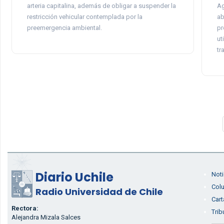
arteria capitalina, además de obligar a suspender la
Ag
restricción vehicular contemplada por la
ab
preemergencia ambiental.
pr
ut
tr
Diario Uchile
Noti
Col
Radio Universidad de Chile
Cart
Rectora:
Trib
Alejandra Mizala Salces