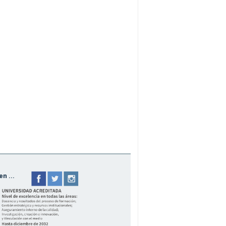
n ...