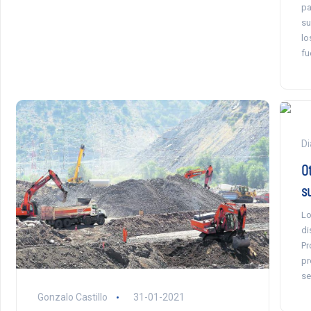
pa
su
lo
fu
Di
O
s
Lo
di
Pr
pr
se
Gonzalo Castillo
31-01-2021