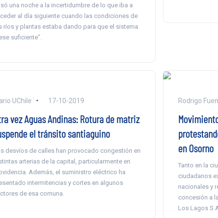
só una noche a la incertidumbre de lo que iba a
ceder al día siguiente cuando las condiciones de
s ríos y plantas estaba dando para que el sistema
ese suficiente”.
ario UChile
17-10-2019
Rodrigo Fuen
tra vez Aguas Andinas: Rotura de matriz
Movimiento
uspende el tránsito santiaguino
protestando
en Osorno
s desvíos de calles han provocado congestión en
stintas arterias de la capital, particularmente en
Tanto en la c
ovidencia. Además, el suministro eléctrico ha
ciudadanos ex
esentado intermitencias y cortes en algunos
nacionales y r
ctores de esa comuna.
concesión a l
Los Lagos S.A