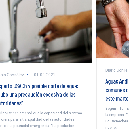
Diario Uchile
nia González
01-02-2021
Aguas Andi
xperto USACh y posible corte de agua:
comunas de
Hubo una precaución excesiva de las
este marte
utoridades”
Según informó 
rlos Reiher lamentó que la capacidad del sistema
la empresa, E
 diera para la tranquilidad de las autoridades
Lo Barnechea 
ente a la potencial emergencia: “La población
noche.