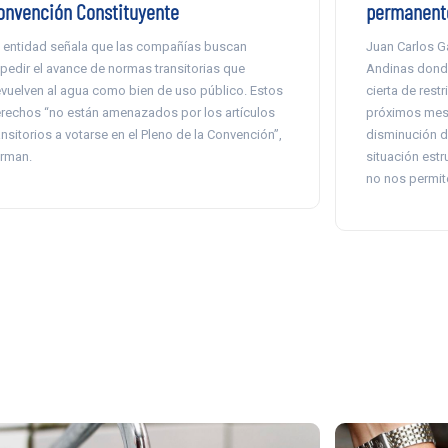
onvención Constituyente
permanente
 entidad señala que las compañías buscan
Juan Carlos G
pedir el avance de normas transitorias que
Andinas donde
vuelven al agua como bien de uso público. Estos
cierta de rest
rechos “no están amenazados por los artículos
próximos mese
ansitorios a votarse en el Pleno de la Convención”,
disminución de
irman.
situación estr
no nos permit