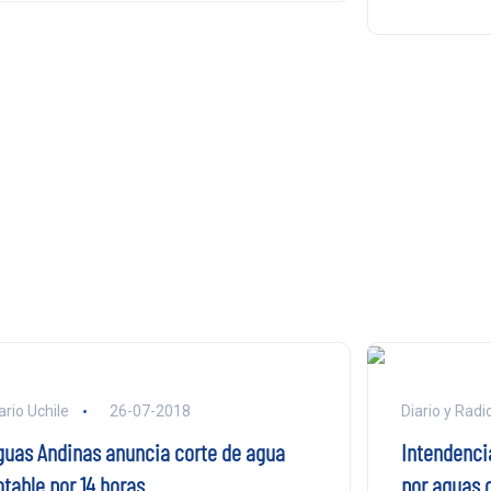
ario Uchile
26-07-2018
Diario y Radi
guas Andinas anuncia corte de agua
Intendenci
otable por 14 horas
por aguas 