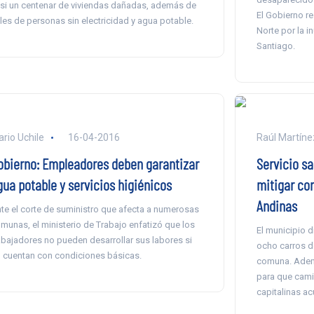
si un centenar de viviendas dañadas, además de
El Gobierno r
les de personas sin electricidad y agua potable.
Norte por la i
Santiago.
ario Uchile
16-04-2016
Raúl Martíne
obierno: Empleadores deben garantizar
Servicio sa
gua potable y servicios higiénicos
mitigar co
Andinas
te el corte de suministro que afecta a numerosas
munas, el ministerio de Trabajo enfatizó que los
El municipio 
abajadores no pueden desarrollar sus labores si
ocho carros d
 cuentan con condiciones básicas.
comuna. Ademá
para que cami
capitalinas ac