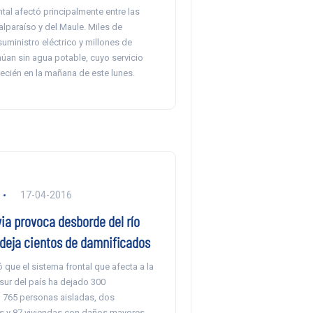
ntal afectó principalmente entre las
lparaíso y del Maule. Miles de
uministro eléctrico y millones de
núan sin agua potable, cuyo servicio
ecién en la mañana de este lunes.
17-04-2016
via provoca desborde del río
deja cientos de damnificados
que el sistema frontal que afecta a la
sur del país ha dejado 300
 765 personas aisladas, dos
 y 87 viviendas con daños mayores.