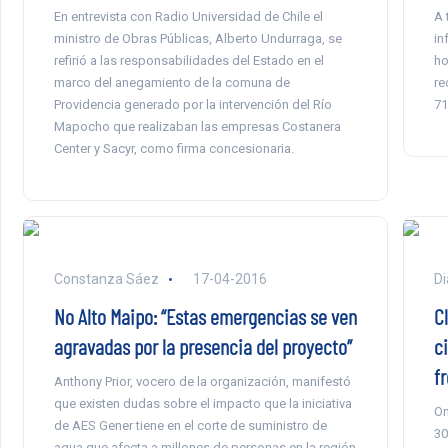
En entrevista con Radio Universidad de Chile el
A 
ministro de Obras Públicas, Alberto Undurraga, se
in
refirió a las responsabilidades del Estado en el
ho
marco del anegamiento de la comuna de
re
Providencia generado por la intervención del Río
71
Mapocho que realizaban las empresas Costanera
Center y Sacyr, como firma concesionaria.
Constanza Sáez
17-04-2016
Di
No Alto Maipo: “Estas emergencias se ven
C
agravadas por la presencia del proyecto”
c
fr
Anthony Prior, vocero de la organización, manifestó
que existen dudas sobre el impacto que la iniciativa
On
de AES Gener tiene en el corte de suministro de
30
agua que afecta a millones de personas en la región