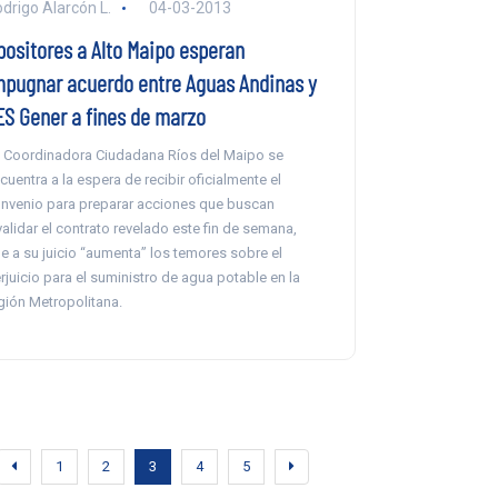
drigo Alarcón L.
04-03-2013
positores a Alto Maipo esperan
mpugnar acuerdo entre Aguas Andinas y
ES Gener a fines de marzo
 Coordinadora Ciudadana Ríos del Maipo se
cuentra a la espera de recibir oficialmente el
nvenio para preparar acciones que buscan
validar el contrato revelado este fin de semana,
e a su juicio “aumenta” los temores sobre el
rjuicio para el suministro de agua potable en la
gión Metropolitana.
1
2
3
4
5