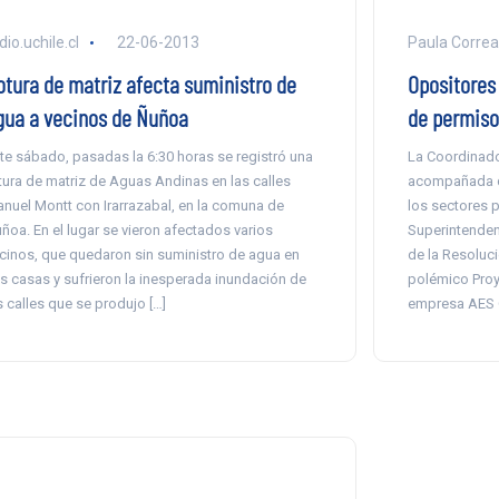
dio.uchile.cl
22-06-2013
Paula Correa
otura de matriz afecta suministro de
Opositores
gua a vecinos de Ñuñoa
de permiso
te sábado, pasadas la 6:30 horas se registró una
La Coordinado
tura de matriz de Aguas Andinas en las calles
acompañada d
nuel Montt con Irarrazabal, en la comuna de
los sectores po
ñoa. En el lugar se vieron afectados varios
Superintenden
cinos, que quedaron sin suministro de agua en
de la Resoluci
s casas y sufrieron la inesperada inundación de
polémico Proy
s calles que se produjo […]
empresa AES 