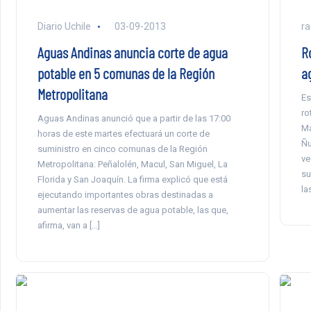
Diario Uchile
03-09-2013
ra
Aguas Andinas anuncia corte de agua
R
potable en 5 comunas de la Región
a
Metropolitana
Es
ro
Aguas Andinas anunció que a partir de las 17:00
Ma
horas de este martes efectuará un corte de
Ñu
suministro en cinco comunas de la Región
ve
Metropolitana: Peñalolén, Macul, San Miguel, La
su
Florida y San Joaquín. La firma explicó que está
la
ejecutando importantes obras destinadas a
aumentar las reservas de agua potable, las que,
afirma, van a […]