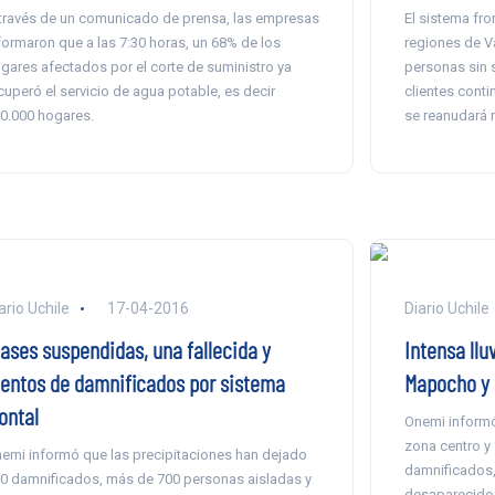
través de un comunicado de prensa, las empresas
El sistema fro
formaron que a las 7:30 horas, un 68% de los
regiones de Va
gares afectados por el corte de suministro ya
personas sin s
cuperó el servicio de agua potable, es decir
clientes conti
0.000 hogares.
se reanudará r
ario Uchile
17-04-2016
Diario Uchile
lases suspendidas, una fallecida y
Intensa llu
ientos de damnificados por sistema
Mapocho y 
ontal
Onemi informó 
zona centro y 
emi informó que las precipitaciones han dejado
damnificados,
0 damnificados, más de 700 personas aisladas y
desaparecidos