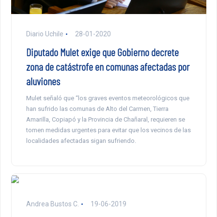
Diario Uchile
28-01-2020
Diputado Mulet exige que Gobierno decrete
zona de catástrofe en comunas afectadas por
aluviones
Mulet señaló que “los graves eventos meteorológicos que
han sufrido las comunas de Alto del Carmen, Tierra
Amarilla, Copiapó y la Provincia de Chañaral, requieren se
tomen medidas urgentes para evitar que los vecinos de las
localidades afectadas sigan sufriendo.
Andrea Bustos C.
19-06-2019