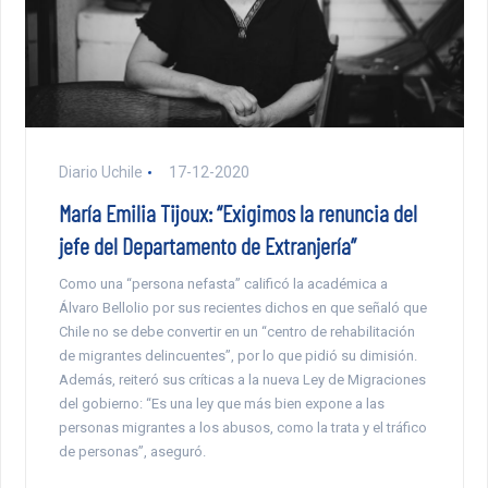
Diario Uchile
17-12-2020
María Emilia Tijoux: “Exigimos la renuncia del
jefe del Departamento de Extranjería”
Como una “persona nefasta” calificó la académica a
Álvaro Bellolio por sus recientes dichos en que señaló que
Chile no se debe convertir en un “centro de rehabilitación
de migrantes delincuentes”, por lo que pidió su dimisión.
Además, reiteró sus críticas a la nueva Ley de Migraciones
del gobierno: “Es una ley que más bien expone a las
personas migrantes a los abusos, como la trata y el tráfico
de personas”, aseguró.