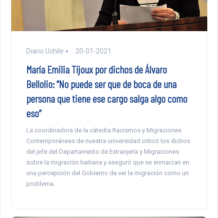
Diario Uchile
20-01-2021
María Emilia Tijoux por dichos de Álvaro
Bellolio: “No puede ser que de boca de una
persona que tiene ese cargo salga algo como
eso”
La coordinadora de la cátedra Racismos y Migraciones
Contemporáneas de nuestra universidad criticó los dichos
del jefe del Departamento de Extranjería y Migraciones
sobre la migración haitiana y aseguró que se enmarcan en
una percepción del Gobierno de ver la migración como un
problema.