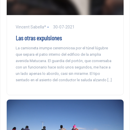
Vincent Sabella*
30-07-2021
Las otras expulsiones
La camioneta irrumpe ceremoniosa por el túnel lúgubre
que separa el patio interno del edificio de la amplia
avenida Matucana. El guardia del portón, que conversaba
con un funcionario hace solo unos segundos, me hace a
un lado apenas lo abordo, casi sin mirarme. El tipo
sentado en el asiento del conductor le saluda alzando […]