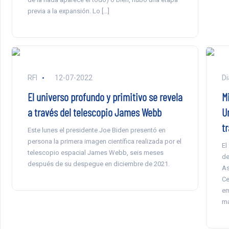
previa a la expansión. Lo […]
RFI
12-07-2022
Di
El universo profundo y primitivo se revela
Mi
a través del telescopio James Webb
U
tr
Este lunes el presidente Joe Biden presentó en
persona la primera imagen científica realizada por el
El
telescopio espacial James Webb, seis meses
de
después de su despegue en diciembre de 2021.
As
Ce
em
ma