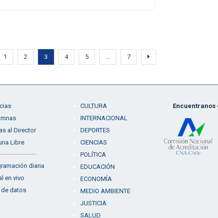
1
2
3
4
5
…
7
cias
CULTURA
Encuentranos e
umnas
INTERNACIONAL
as al Director
DEPORTES
una Libre
CIENCIAS
POLÍTICA
ramación diaria
EDUCACIÓN
l en vivo
ECONOMÍA
 de datos
MEDIO AMBIENTE
JUSTICIA
SALUD