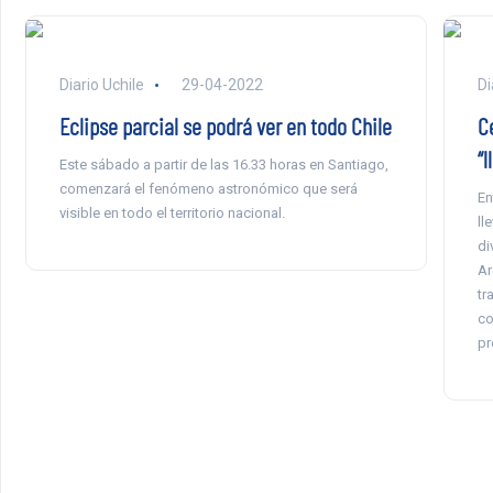
Diario Uchile
29-04-2022
Di
Eclipse parcial se podrá ver en todo Chile
C
“
Este sábado a partir de las 16.33 horas en Santiago,
comenzará el fenómeno astronómico que será
En
visible en todo el territorio nacional.
ll
di
Ar
tr
co
pr