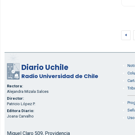
Diario Uchile
Noti
Col
Radio Universidad de Chile
Cart
Rectora:
Trib
Alejandra Mizala Salces
Director:
Prog
Patricio López P.
Seña
Editora Diario:
Joana Carvalho
Uso
Miguel Claro 509, Providencia