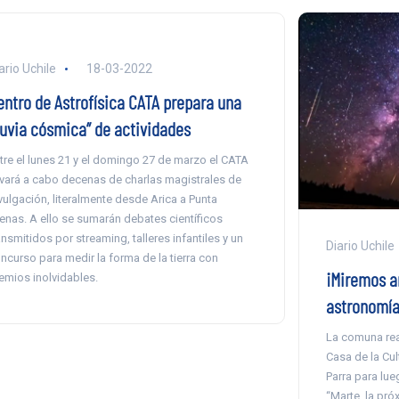
ario Uchile
18-03-2022
entro de Astrofísica CATA prepara una
lluvia cósmica” de actividades
tre el lunes 21 y el domingo 27 de marzo el CATA
evará a cabo decenas de charlas magistrales de
vulgación, literalmente desde Arica a Punta
enas. A ello se sumarán debates científicos
ansmitidos por streaming, talleres infantiles y un
Diario Uchile
ncurso para medir la forma de la tierra con
¡Miremos a
emios inolvidables.
astronomía
La comuna real
Casa de la Cult
Parra para lue
“Marte, la pró