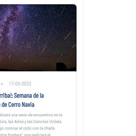
17-03-2022
rriba!: Semana de la
 de Cerro Navia
izará una serie de encuentros en la
ura, las Artes y las Ciencias Violeta
go coronar el ciclo con la charla
xima frontera” que realizará el