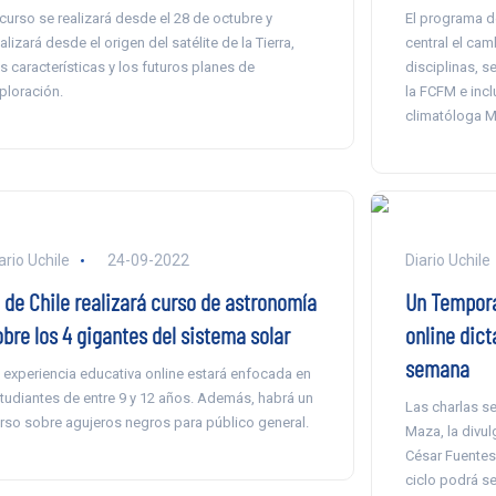
 curso se realizará desde el 28 de octubre y
El programa d
alizará desde el origen del satélite de la Tierra,
central el cam
s características y los futuros planes de
disciplinas, s
ploración.
la FCFM e incl
climatóloga M
ario Uchile
24-09-2022
Diario Uchile
. de Chile realizará curso de astronomía
Un Tempora
obre los 4 gigantes del sistema solar
online dicta
semana
 experiencia educativa online estará enfocada en
tudiantes de entre 9 y 12 años. Además, habrá un
Las charlas se
rso sobre agujeros negros para público general.
Maza, la divul
César Fuentes,
ciclo podrá se