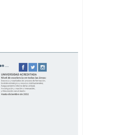
n ...