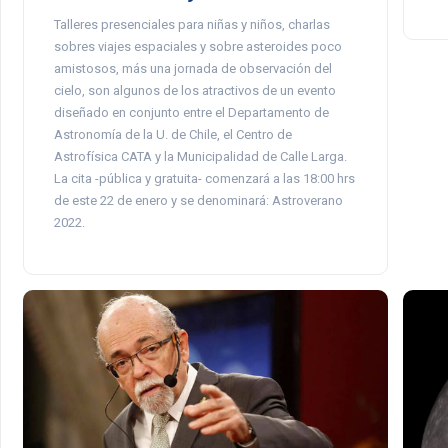
Talleres presenciales para niñas y niños, charlas
sobres viajes espaciales y sobre asteroides poco
amistosos, más una jornada de observación del
cielo, son algunos de los atractivos de un evento
diseñado en conjunto entre el Departamento de
Astronomía de la U. de Chile, el Centro de
Astrofísica CATA y la Municipalidad de Calle Larga.
La cita -pública y gratuita- comenzará a las 18:00 hrs
de este 22 de enero y se denominará: Astroverano
2022.