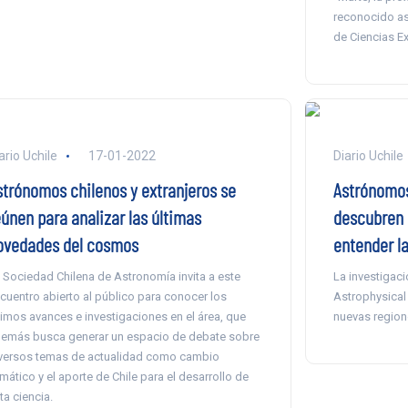
reconocido a
de Ciencias E
ario Uchile
17-01-2022
Diario Uchile
strónomos chilenos y extranjeros se
Astrónomos
eúnen para analizar las últimas
descubren 
ovedades del cosmos
entender l
 Sociedad Chilena de Astronomía invita a este
La investigaci
cuentro abierto al público para conocer los
Astrophysical 
timos avances e investigaciones en el área, que
nuevas regione
emás busca generar un espacio de debate sobre
versos temas de actualidad como cambio
imático y el aporte de Chile para el desarrollo de
ta ciencia.