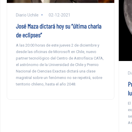
Diario Uchile
02-12-2021
José Maza dictará hoy su “última charla
de eclipses”
A las 20:00 horas de este jueves 2 de diciembre y
desde las oficinas de Microsoft en Chile, nuevo
partner tecnológico del Centro de Astrofísica CATA,
el astrónomo de la Universidad de Chile y Premio
Nacional de Ciencias Exactas dictará una clase
Di
magistral sobre un fenómeno no se repetirá, sobre
P
territorio chileno, hasta el año 2048.
l
El
ex
se
As