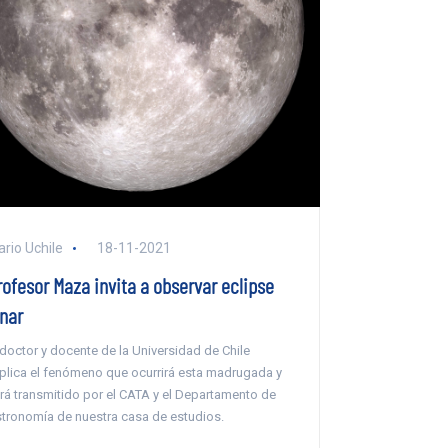
ario Uchile
18-11-2021
rofesor Maza invita a observar eclipse
unar
 doctor y docente de la Universidad de Chile
plica el fenómeno que ocurrirá esta madrugada y
rá transmitido por el CATA y el Departamento de
tronomía de nuestra casa de estudios.