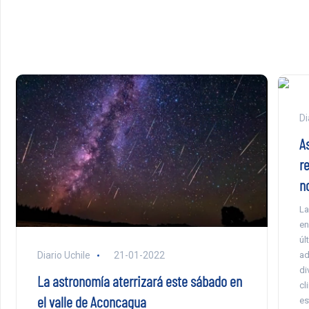
Di
A
r
n
La
en
úl
Diario Uchile
21-01-2022
ad
di
La astronomía aterrizará este sábado en
cl
el valle de Aconcagua
es