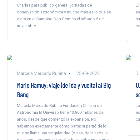
Charlas para público general, jornadas de
El
observación astronómica y mucho más es lo que se
an
vivirá en el Camping Don Germán el sábado 5 de
su
noviembre.
ex
Marcela Mercado Rubina
25-09-2022
Di
Mario Hamuy: viaje (de ida y vuelta) al Big
U
Bang
s
Marcela Mercado Rubina Fundación Chilena de
La
Astronomía El Universo tiene 13.800 millones de
es
años, desde que comenzó la expansión. No
cu
sabemos exactamente cómo parte: si partió de lo
que se llama una singularidad (o sea, de la nada, si
de la nada aparece el todo) o bien, hubo una etapa