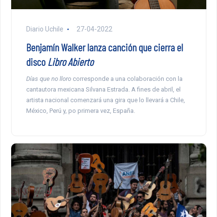
Diario Uchile
27-04-2022
Benjamín Walker lanza canción que cierra el
disco
Libro Abierto
Días que no lloro
corresponde a una colaboración con la
cantautora mexicana Silvana Estrada. A fines de abril, el
artista nacional comenzará una gira que lo llevará a Chile,
México, Perú y, po primera vez, España.