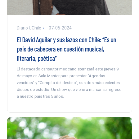
Diario UChile
07-05-2024
El David Aguilar y sus lazos con Chile: “Es un
país de cabecera en cuestión musical,
literaria, poética”
El destacado cantautor mexicano aterrizará este jueves 9
de mayo en Sala Master para presentar “Agendas
vencidas” y “Compita del destino”, sus dos más recientes
discos de estudio. Un show que viene a marcar su regreso
a nuestro país tras 5 años.