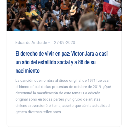
Eduardo Andrade
27-09-2020
El derecho de vivir en paz: Víctor Jara a casi
un año del estallido social y a 88 de su
nacimiento
La canción que nombra al disco original de 1971 fue casi
el himno oficial de las protestas de octubre de 2019. ¿Qué
determinó la masificación de este tema? La edición
original sonó en todas partes y un grupo de artistas
chilenos reversionó el tema, asunto que aún la actualidad
genera diversas reflexiones.