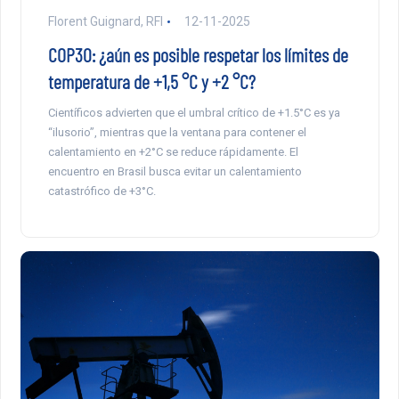
Florent Guignard, RFI
12-11-2025
COP30: ¿aún es posible respetar los límites de
temperatura de +1,5 °C y +2 °C?
Científicos advierten que el umbral crítico de +1.5°C es ya
“ilusorio”, mientras que la ventana para contener el
calentamiento en +2°C se reduce rápidamente. El
encuentro en Brasil busca evitar un calentamiento
catastrófico de +3°C.