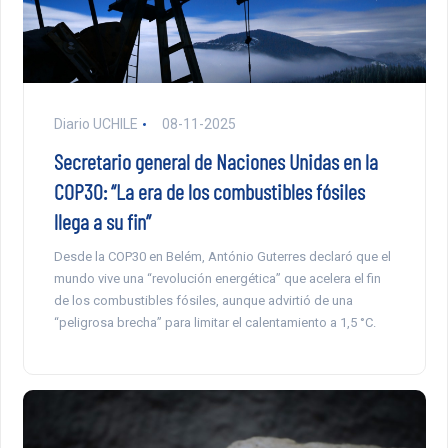
Diario UCHILE
08-11-2025
Secretario general de Naciones Unidas en la
COP30: “La era de los combustibles fósiles
llega a su fin”
Desde la COP30 en Belém, António Guterres declaró que el
mundo vive una “revolución energética” que acelera el fin
de los combustibles fósiles, aunque advirtió de una
“peligrosa brecha” para limitar el calentamiento a 1,5 °C.