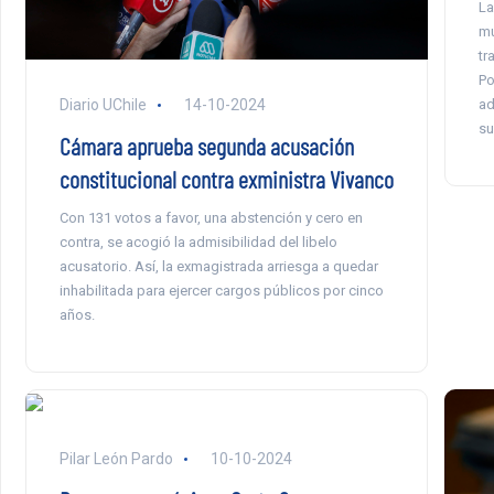
La
mu
tr
Po
ad
Diario UChile
14-10-2024
su
Cámara aprueba segunda acusación
constitucional contra exministra Vivanco
Con 131 votos a favor, una abstención y cero en
contra, se acogió la admisibilidad del libelo
acusatorio. Así, la exmagistrada arriesga a quedar
inhabilitada para ejercer cargos públicos por cinco
años.
Pilar León Pardo
10-10-2024