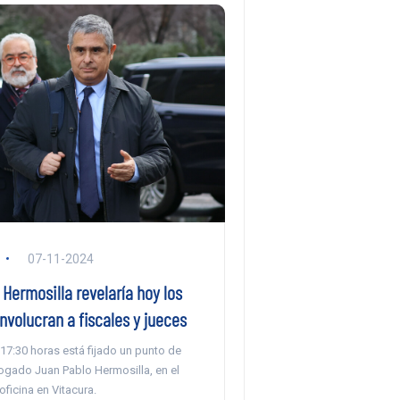
07-11-2024
Hermosilla revelaría hoy los
nvolucran a fiscales y jueces
 17:30 horas está fijado un punto de
ogado Juan Pablo Hermosilla, en el
oficina en Vitacura.