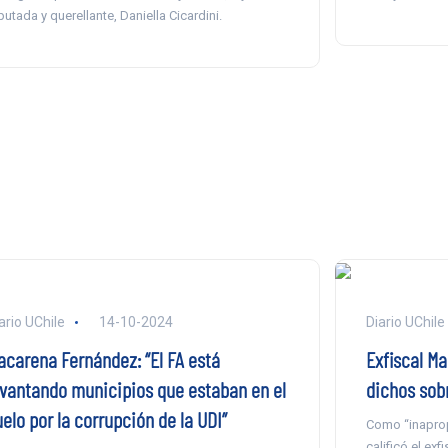
putada y querellante, Daniella Cicardini.
ario UChile
14-10-2024
Diario UChile
acarena Fernández: “El FA está
Exfiscal Ma
evantando municipios que estaban en el
dichos sobr
elo por la corrupción de la UDI”
Como “inaprop
calificó el ex