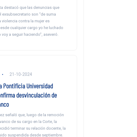
ta destacó que las denuncias que
l exsubsecretario son “de suma
 violencia contra la mujer es
Desde cualquier cargo yo he luchado
o voy a seguir haciendo”, aseveró.
21-10-2024
a Pontificia Universidad
onfirma desvinculación de
anco
ez señaló que, luego de la remoción
anco de su cargo en la Corte, la
cidió terminar su relación docente, la
 sido suspendida desde septiembre.