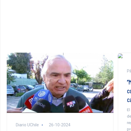
Pi
“M
c
c
El
de
re
Diario UChile
26-10-2024
pr