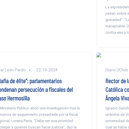
La expresiden
pesan sobre e
gravedad”. “La
inaceptable. 
contra eso y l
lar León Pardo
22-10-2024
Diario UChile
afia de élite”: parlamentarios
Rector de l
ondenan persecución a fiscales del
Católica c
aso Hermosilla
Ángela Viv
 Ministerio Público abrió una investigación tras la
Ignacio Sánch
nuncia de seguimiento presentada por la fiscal
unánime de Viv
gional, Lorena Parra. “Debe ser una prioridad
universidad de
oteger a quienes buscan hacer justicia”, dijo la
cual ya había