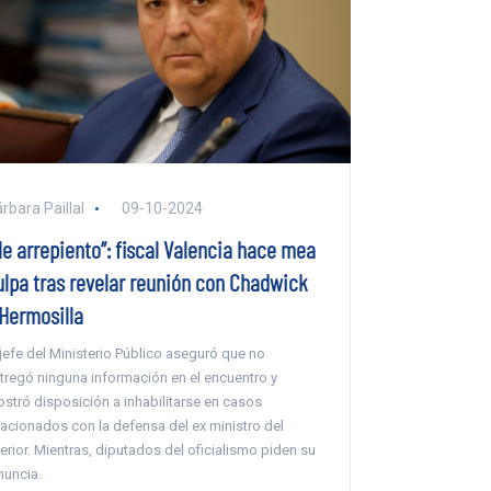
rbara Paillal
09-10-2024
Me arrepiento”: fiscal Valencia hace mea
ulpa tras revelar reunión con Chadwick
 Hermosilla
 jefe del Ministerio Público aseguró que no
tregó ninguna información en el encuentro y
stró disposición a inhabilitarse en casos
lacionados con la defensa del ex ministro del
terior. Mientras, diputados del oficialismo piden su
nuncia.