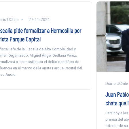
ario UChile
27-11-2024
scalía pide formalizar a Hermosilla por
rista Parque Capital
 fiscal jefe de la Fiscalía de Alta Complejidad y
imen Organizado, Miguel Ángel Orellana Pérez,
rmalizará a Hermosilla por el delito de tráfico de
fluencia en el marco de la arista Parque Capital del
so Audio.
Diario UChile
Juan Pablo 
chats que i
Para hoy a las
prensa del ab
exterior de su 