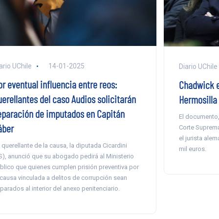
ario UChile
14-01-2025
Diario UChile
r eventual influencia entre reos:
Chadwick ex
uerellantes del caso Audios solicitarán
Hermosilla
eparación de imputados en Capitán
El documento, 
áber
Corte Suprema
el jurista ale
 querellante de la causa, la diputada Cicardini
mil euros.
S), anunció que su abogado pedirá al Ministerio
blico que quienes cumplen prisión preventiva por
 causa vinculada a delitos de corrupción sean
parados al interior del anexo penitenciario.