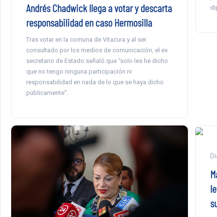
Andrés Chadwick llega a votar y descarta
di
responsabilidad en caso Hermosilla
Tras votar en la comuna de Vitacura y al ser
consultado por los medios de comunicación, el ex
secretario de Estado señaló que “solo les he dicho
que no tengo ninguna participación ni
responsabilidad en nada de lo que se haya dicho
públicamente”.
Di
M
l
su