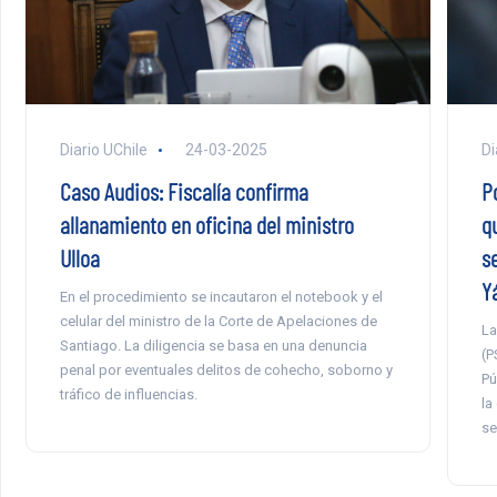
Diario UChile
24-03-2025
Di
Caso Audios: Fiscalía confirma
Po
allanamiento en oficina del ministro
q
Ulloa
s
Y
En el procedimiento se incautaron el notebook y el
celular del ministro de la Corte de Apelaciones de
La
Santiago. La diligencia se basa en una denuncia
(P
penal por eventuales delitos de cohecho, soborno y
Pú
tráfico de influencias.
la
se