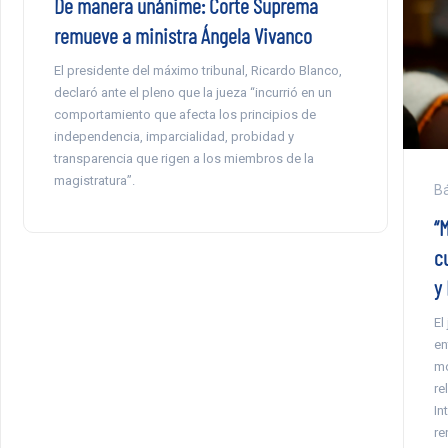
De manera unánime: Corte Suprema
remueve a ministra Ángela Vivanco
El presidente del máximo tribunal, Ricardo Blanco,
declaró ante el pleno que la jueza “incurrió en un
comportamiento que afecta los principios de
independencia, imparcialidad, probidad y
transparencia que rigen a los miembros de la
magistratura”.
Bá
“
c
y
El
en
mo
re
In
re