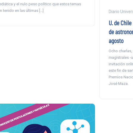
diática y el nulo peso político que estos temas
n tenido en las últimas […]
Diario Univer
U. de Chile
de astrono
agosto
Ocho charlas,
magistrales -un
invitación onl
este fin de se
Premios Nacio
José Maza.