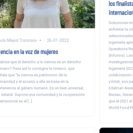
los finalis
internacio
Soluciones in
enfrentar la cr
seleccionadas
cío Mayol Troncoso
26-01-2022
ingeniería apl
Operations R
iencia en la voz de mujeres
(Informs). Las
abías que el derecho a la ciencia es un derecho
investigadore
mano? Pues así lo consigna la Unesco, que
Ingeniería (ISC
ñala que “la ciencia es patrimonio de la
colaboración c
manidad y el acceso a ella se basa en la
y Entel, son pa
rtenencia al género humano. Es un bien universal,
Edelman Award
 estatal. Supone una comunidad y la cooperación
Bureau, Gener
ternacional es el […]
que el 2021 e
World Food Pro