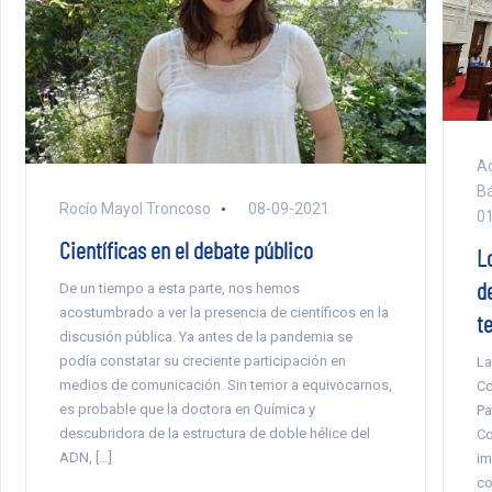
Ad
Bá
Rocío Mayol Troncoso
08-09-2021
0
Científicas en el debate público
L
d
De un tiempo a esta parte, nos hemos
acostumbrado a ver la presencia de científicos en la
te
discusión pública. Ya antes de la pandemia se
podía constatar su creciente participación en
La
medios de comunicación. Sin temor a equivocarnos,
Co
es probable que la doctora en Química y
Pa
descubridora de la estructura de doble hélice del
Co
ADN, […]
im
co