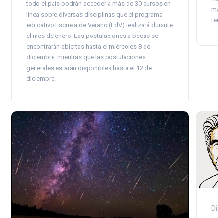
todo el país podrán acceder a más de 30 cursos en
ma
línea sobre diversas disciplinas que el programa
te
educativo Escuela de Verano (EdV) realizará durante
el mes de enero. Las postulaciones a becas se
encontrarán abiertas hasta el miércoles 8 de
diciembre, mientras que las postulaciones
generales estarán disponibles hasta el 12 de
diciembre.
Di