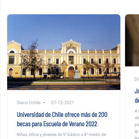
Di
J
d
Diario Uchile
07-12-2021
A 
Universidad de Chile ofrece más de 200
de
becas para Escuela de Verano 2022
pa
el
Niñas, niños y jóvenes de 5° básico a 4° medio de
Na