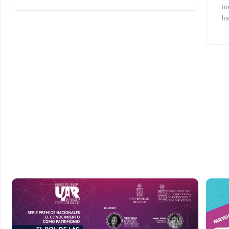
me
ha