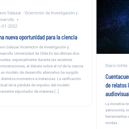
avio Salazar - Vicerrector de Investigación y
sarrollo
6-01-2022
na nueva oportunidad para la ciencia
avio Salazar Vicerrector de Investigación y
sarrollo Universidad de Chile En las últimas dos
cadas, especialmente durante las recientes
Diario Uchile
ministraciones, el debate sobre el rol de la ciencia
 un modelo de desarrollo alternativo ha surgido
Cuentacuen
 distintos momentos e instancias. La verificación
de relatos 
ctual de la pérdida de impulso del modelo
ramente exportador de materias […]
audiovisua
La iniciativa 
astronomía, i
herramientas 
sordas.