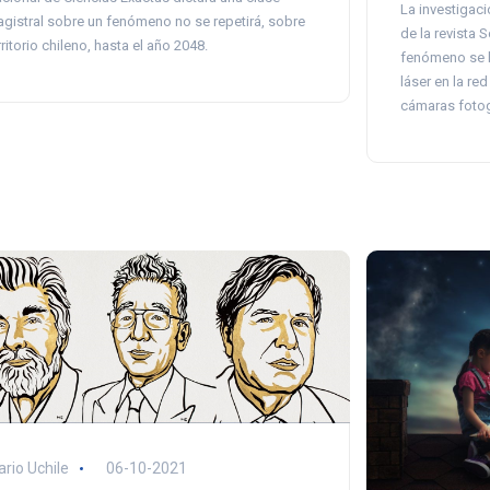
La investigaci
gistral sobre un fenómeno no se repetirá, sobre
de la revista S
rritorio chileno, hasta el año 2048.
fenómeno se l
láser en la re
cámaras fotogr
ario Uchile
06-10-2021