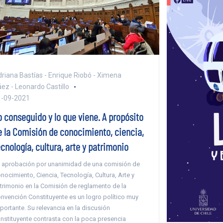
riana Bastías - Enrique Riobó - Ximena
ez - Leonardo Castillo
1-09-2021
o conseguido y lo que viene. A propósito
e la Comisión de conocimiento, ciencia,
cnología, cultura, arte y patrimonio
 aprobación por unanimidad de una comisión de
nocimiento, Ciencia, Tecnología, Cultura, Arte y
trimonio en la Comisión de reglamento de la
nvención Constituyente es un logro político muy
portante. Su relevancia en la discusión
nstituyente contrasta con la poca presencia