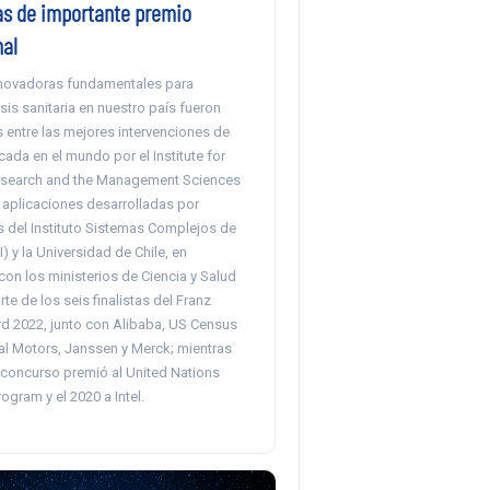
tas de importante premio
nal
novadoras fundamentales para
isis sanitaria en nuestro país fueron
 entre las mejores intervenciones de
icada en el mundo por el Institute for
esearch and the Management Sciences
 aplicaciones desarrolladas por
s del Instituto Sistemas Complejos de
I) y la Universidad de Chile, en
on los ministerios de Ciencia y Salud
rte de los seis finalistas del Franz
 2022, junto con Alibaba, US Census
al Motors, Janssen y Merck; mientras
l concurso premió al United Nations
gram y el 2020 a Intel.