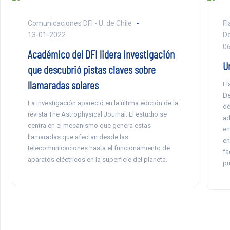
Comunicaciones DFI - U. de Chile
Fl
13-01-2022
De
0
Académico del DFI lidera investigación
U
que descubrió pistas claves sobre
llamaradas solares
Fl
De
La investigación apareció en la última edición de la
dé
revista The Astrophysical Journal. El estudio se
ad
centra en el mecanismo que genera estas
en
llamaradas que afectan desde las
en
telecomunicaciones hasta el funcionamiento de
fa
aparatos eléctricos en la superficie del planeta.
pu