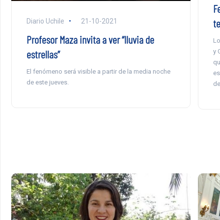
F
t
Diario Uchile
21-10-2021
Profesor Maza invita a ver “lluvia de
Lo
estrellas”
y 
qu
El fenómeno será visible a partir de la media noche
es
de este jueves.
de