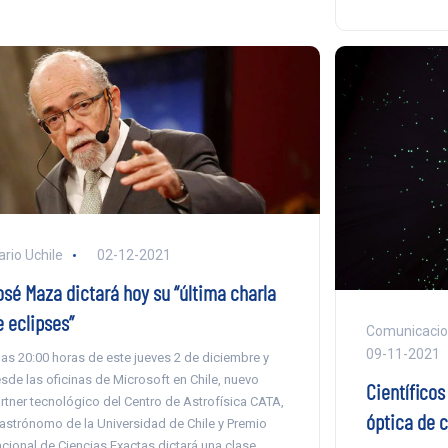
ario Uchile
02-12-2021
osé Maza dictará hoy su “última charla
e eclipses”
Comunicacione
09-11-2021
las 20:00 horas de este jueves 2 de diciembre y
sde las oficinas de Microsoft en Chile, nuevo
Científicos
rtner tecnológico del Centro de Astrofísica CATA,
óptica de c
 astrónomo de la Universidad de Chile y Premio
cional de Ciencias Exactas dictará una clase