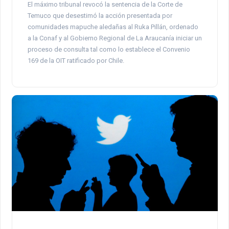
El máximo tribunal revocó la sentencia de la Corte de
Temuco que desestimó la acción presentada por
comunidades mapuche aledañas al Ruka Pillán, ordenado
a la Conaf y al Gobierno Regional de La Araucanía iniciar un
proceso de consulta tal como lo establece el Convenio
169 de la OIT ratificado por Chile.