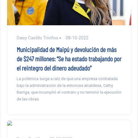
Daisy Castillo Triviños
08-10-2022
Municipalidad de Maipú y devolución de más
de $247 millones: “Se ha estado trabajando por
el reintegro del dinero adeudado”
La polémica surge a raíz de que una empresa contratada
bajo la administración de la entonces alcaldesa, Cathy
Barriga, que incumplió el contrato y no terminó la ejecución
de las obras.