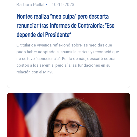
Bárbara Paillal
10-11-2023
Montes realiza “mea culpa” pero descarta
renunciar tras informes de Contraloría: “Eso
depende del Presidente”
El titular de Vivienda reflexionó sobre las medidas que
pudo haber adoptado al asumir la cartera y reconoció que
no se tuvo “consciencia”. Por lo demás, descartó cobrar
costos a los seremis, pero sí a las fundaciones en su
relación con el Minvu.