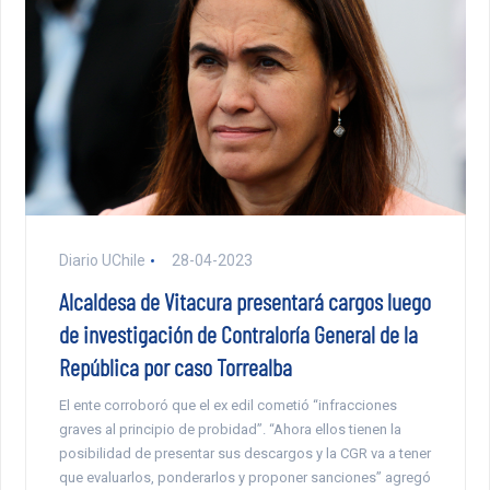
Diario UChile
28-04-2023
Alcaldesa de Vitacura presentará cargos luego
de investigación de Contraloría General de la
República por caso Torrealba
El ente corroboró que el ex edil cometió “infracciones
graves al principio de probidad”. “Ahora ellos tienen la
posibilidad de presentar sus descargos y la CGR va a tener
que evaluarlos, ponderarlos y proponer sanciones” agregó