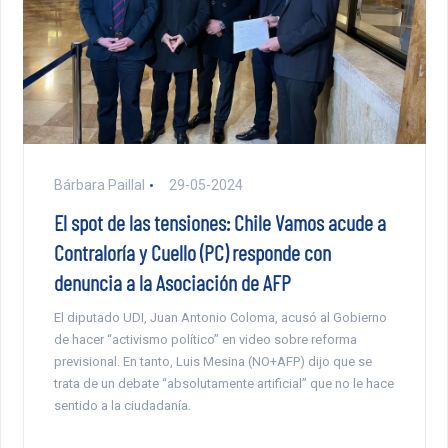
Bárbara Paillal
29-05-2024
El spot de las tensiones: Chile Vamos acude a
Contraloría y Cuello (PC) responde con
denuncia a la Asociación de AFP
El diputado UDI, Juan Antonio Coloma, acusó al Gobierno
de hacer “activismo político” en video sobre reforma
previsional. En tanto, Luis Mesina (NO+AFP) dijo que se
trata de un debate “absolutamente artificial” que no le hace
sentido a la ciudadanía.