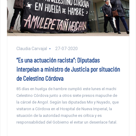
Claudia Carvajal
27-07-2020
“Es una actuación racista”: Diputadas
interpelan a ministro de Justicia por situación
de Celestino Córdova
85 días en huelga de hambre cumplió este lunes el machi
Celestino Córdova junto a otros siete presos mapuche de
la cárcel de Angol. Según las diputadas Mix y Nuyado, que
visitaron a Córdova en el Hospital de Nueva Imperial, la
situación de la autoridad mapuche es crítica y es
responsabilidad del Gobierno el evitar un desenlace fatal.