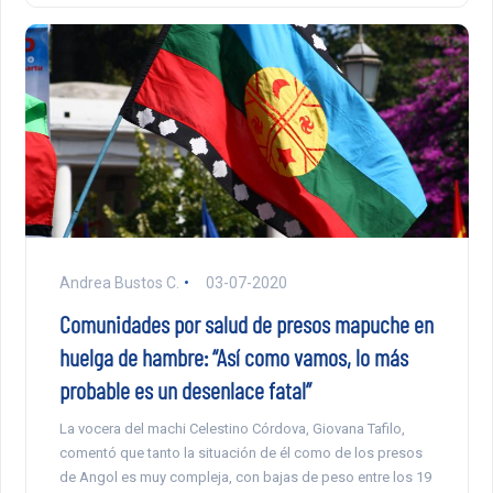
Andrea Bustos C.
03-07-2020
Comunidades por salud de presos mapuche en
huelga de hambre: “Así como vamos, lo más
probable es un desenlace fatal”
La vocera del machi Celestino Córdova, Giovana Tafilo,
comentó que tanto la situación de él como de los presos
de Angol es muy compleja, con bajas de peso entre los 19