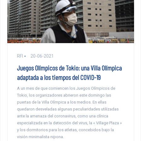
RFI
20-06-2021
Juegos Olímpicos de Tokio: una Villa Olímpica
adaptada a los tiempos del COVID-19
A un mes de que comiencen los Juegos Olímpicos de
Tokio, los organizadores abrieron este domingo las
puertas de la Villa Olímpica a los medios. En ellas
quedaron desveladas algunas peculiaridades utilizadas
ante la amenaza del coronavirus, como una clínica
especializada en la detección del virus, la « Village Plaza »
y los dormitorios para los atletas, concebidos bajo la
visión minimalista nipona.