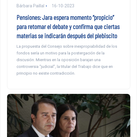
Bárbara Paillal
16-10-2023
Pensiones: Jara espera momento “propicio”
para retomar el debate y confirma que ciertas
materias se indicarán después del plebiscito
La propuesta del Consejo sobre inexpropiabilidad de los
fondos sería un motivo para la postergación de la
discusión. Mientras en la oposición barajan una
controversia “judicial”, la titular del Trabajo dice que en
principio no existe contradicción.