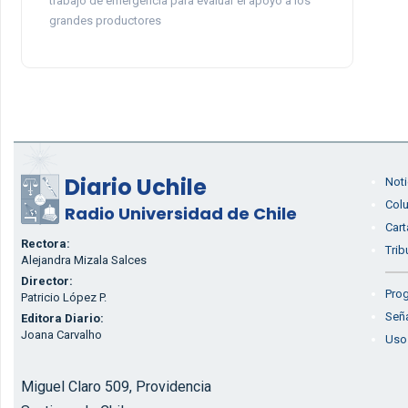
trabajo de emergencia para evaluar el apoyo a los
grandes productores
Diario Uchile
Noti
Col
Radio Universidad de Chile
Cart
Rectora:
Trib
Alejandra Mizala Salces
Director:
Prog
Patricio López P.
Seña
Editora Diario:
Joana Carvalho
Uso
Miguel Claro 509, Providencia