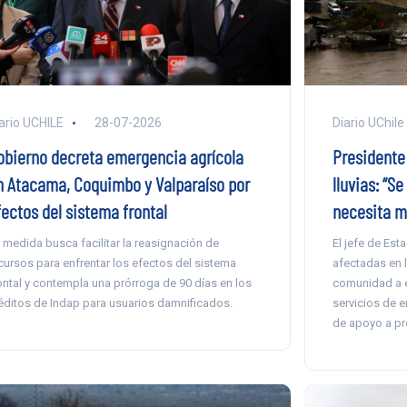
ario UCHILE
28-07-2026
Diario UChile
obierno decreta emergencia agrícola
Presidente
n Atacama, Coquimbo y Valparaíso por
lluvias: “S
fectos del sistema frontal
necesita m
 medida busca facilitar la reasignación de
El jefe de Est
cursos para enfrentar los efectos del sistema
afectadas en 
ontal y contempla una prórroga de 90 días en los
comunidad a e
éditos de Indap para usuarios damnificados.
servicios de 
de apoyo a pr