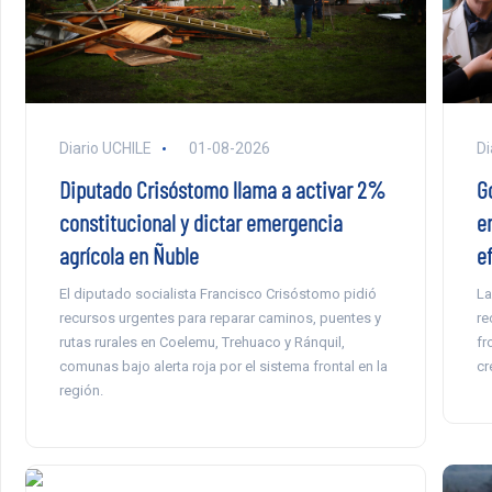
Diario UCHILE
01-08-2026
Di
Diputado Crisóstomo llama a activar 2%
G
constitucional y dictar emergencia
e
agrícola en Ñuble
e
El diputado socialista Francisco Crisóstomo pidió
La
recursos urgentes para reparar caminos, puentes y
re
rutas rurales en Coelemu, Trehuaco y Ránquil,
fr
comunas bajo alerta roja por el sistema frontal en la
cr
región.