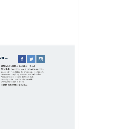
n ...