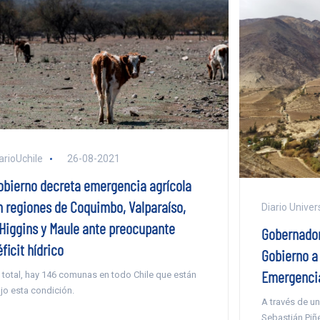
arioUchile
26-08-2021
obierno decreta emergencia agrícola
n regiones de Coquimbo, Valparaíso,
Diario Univer
’Higgins y Maule ante preocupante
Gobernador
ficit hídrico
Gobierno a
Emergencia
 total, hay 146 comunas en todo Chile que están
jo esta condición.
A través de un
Sebastián Piñe