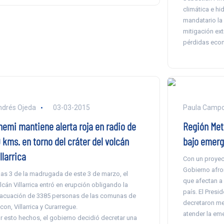
climática e hi
mandatario la
mitigación ext
pérdidas econ
drés Ojeda
03-03-2015
Paula Camp
nemi mantiene alerta roja en radio de
Región Met
 kms. en torno del cráter del volcán
bajo emerg
llarrica
Con un proyec
Gobierno afro
las 3 de la madrugada de este 3 de marzo, el
que afectan a
lcán Villarrica entró en erupción obligando la
país. El Presi
acuación de 3385 personas de las comunas de
decretaron me
con, Villarrica y Curarregue.
atender la eme
r esto hechos, el gobierno decidió decretar una