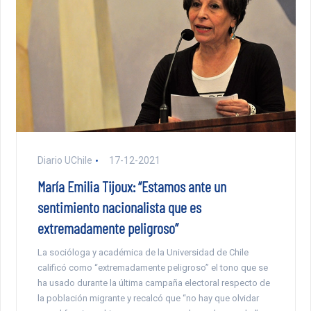
Diario UChile
17-12-2021
María Emilia Tijoux: “Estamos ante un
sentimiento nacionalista que es
extremadamente peligroso”
La socióloga y académica de la Universidad de Chile
calificó como “extremadamente peligroso” el tono que se
ha usado durante la última campaña electoral respecto de
la población migrante y recalcó que “no hay que olvidar