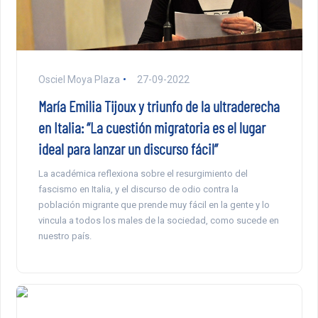
Osciel Moya Plaza
27-09-2022
María Emilia Tijoux y triunfo de la ultraderecha
en Italia: “La cuestión migratoria es el lugar
ideal para lanzar un discurso fácil”
La académica reflexiona sobre el resurgimiento del
fascismo en Italia, y el discurso de odio contra la
población migrante que prende muy fácil en la gente y lo
vincula a todos los males de la sociedad, como sucede en
nuestro país.