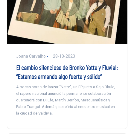
Joana Carvalho
28-10-2023
El cambio silencioso de Bronko Yotte y Fluvial:
“Estamos armando algo fuerte y sólido”
A pocas horas de lanzar “Natre”, un EP junto a Sajo Bkule,
el rapero nacional anunció la permanente colaboración
que tendrá con Dj Efe, Martín Berríos, Masquemúsica y
Pablo Trangol. Además, se refirió al encuentro musical en
la ciudad de Valdivia.