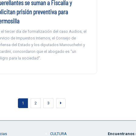
uerellantes se suman a Fiscalía y
licitan prisión preventiva para
ermosilla
 el tercer día de formalización del caso Audios, el
rvicio de Impuestos Internos, el Consejo de
fensa del Estado y los diputados Manouchehri y
cardini, concordaron que el abogado es “un
ligro para la sociedad”.
1
2
3
cias
CULTURA
Encuentranos e