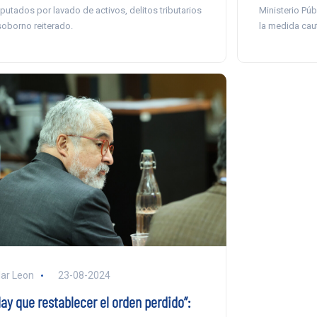
putados por lavado de activos, delitos tributarios
Ministerio Públ
soborno reiterado.
la medida caut
lar Leon
23-08-2024
Hay que restablecer el orden perdido”: