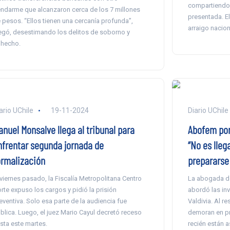
compartiendo 
ndarme que alcanzaron cerca de los 7 millones
presentada. E
 pesos. “Ellos tienen una cercanía profunda”,
arraigo nacion
egó, desestimando los delitos de soborno y
hecho.
ario UChile
19-11-2024
Diario UChile
anuel Monsalve llega al tribunal para
Abofem por
nfrentar segunda jornada de
“No es lleg
ormalización
prepararse 
 viernes pasado, la Fiscalía Metropolitana Centro
La abogada de
rte expuso los cargos y pidió la prisión
abordó las in
eventiva. Solo esa parte de la audiencia fue
Valdivia. Al r
blica. Luego, el juez Mario Cayul decretó receso
demoran en pr
sta este martes.
recién están 