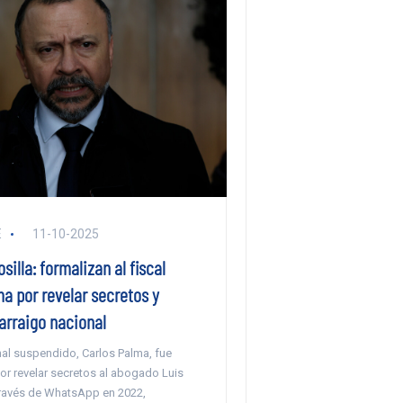
E
11-10-2025
illa: formalizan al fiscal
a por revelar secretos y
arraigo nacional
onal suspendido, Carlos Palma, fue
or revelar secretos al abogado Luis
través de WhatsApp en 2022,