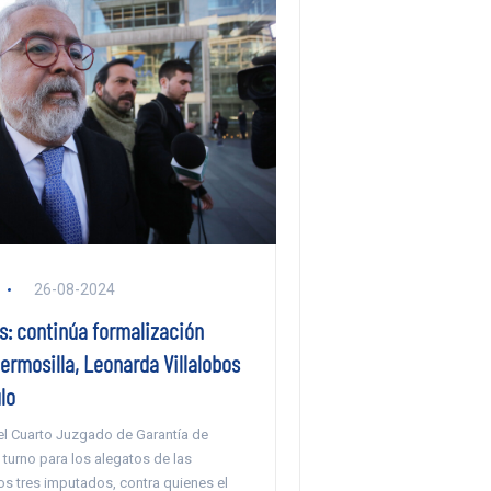
26-08-2024
s: continúa formalización
ermosilla, Leonarda Villalobos
lo
 el Cuarto Juzgado de Garantía de
 turno para los alegatos de las
os tres imputados, contra quienes el