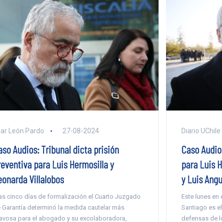
lar León Pardo
27-08-2024
Diario UChile
aso Audios: Tribunal dicta prisión
Caso Audio
reventiva para Luis Hermosilla y
para Luis H
eonarda Villalobos
y Luis Angu
as cinco días de formalización el Cuarto Juzgado
Este lunes en
 Garantía determinó la medida cautelar más
Santiago es el
avosa para el abogado y su excolaboradora,
defensas de l