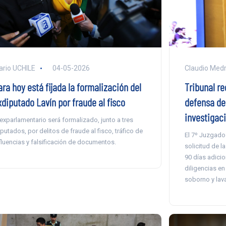
ario UCHILE
04-05-2026
Claudio Med
ra hoy está fijada la formalización del
Tribunal re
xdiputado Lavín por fraude al fisco
defensa de
investigaci
 exparlamentario será formalizado, junto a tres
putados, por delitos de fraude al fisco, tráfico de
El 7º Juzgado
fluencias y falsificación de documentos.
solicitud de l
90 días adicio
diligencias e
soborno y lav