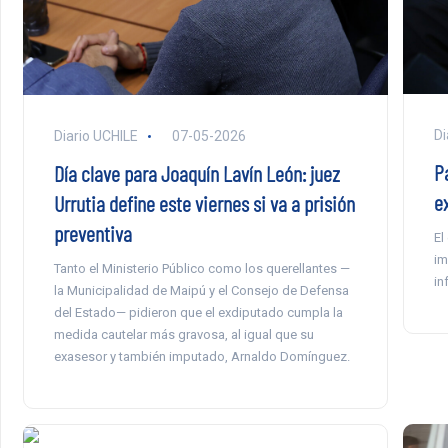
Di
Diario UCHILE
07-05-2026
Pa
Día clave para Joaquín Lavín León: juez
e
Urrutia define este viernes si va a prisión
preventiva
El
im
Tanto el Ministerio Público como los querellantes —
in
la Municipalidad de Maipú y el Consejo de Defensa
del Estado— pidieron que el exdiputado cumpla la
medida cautelar más gravosa, al igual que su
exasesor y también imputado, Arnaldo Domínguez.