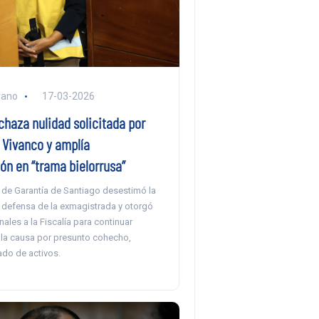
rano
17-03-2026
chaza nulidad solicitada por
 Vivanco y amplía
ón en “trama bielorrusa”
 de Garantía de Santiago desestimó la
a defensa de la exmagistrada y otorgó
nales a la Fiscalía para continuar
n la causa por presunto cohecho,
ado de activos.