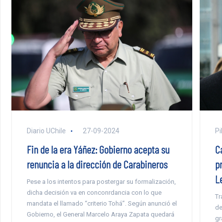
Diario UChile
27-09-2024
Pi
Fin de la era Yáñez: Gobierno acepta su
C
renuncia a la dirección de Carabineros
p
L
Pese a los intentos para postergar su formalización,
dicha decisión va en conconrdancia con lo que
Tr
mandata el llamado “criterio Tohá”. Según anunció el
de
Gobierno, el General Marcelo Araya Zapata quedará
gr