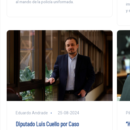
al mando de la policía uniformada.
im
y 
Eduardo Andrade
25-08-2024
Pi
Diputado Luis Cuello por Caso
“