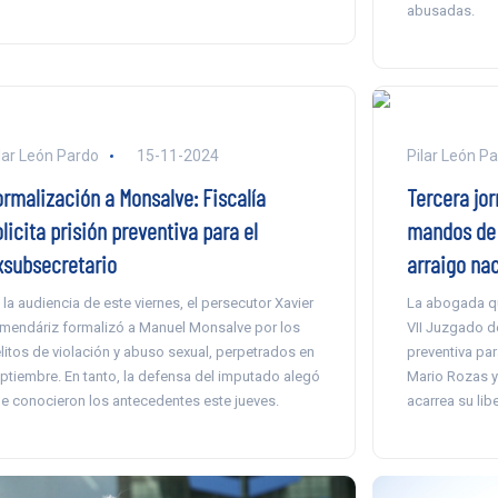
abusadas.
lar León Pardo
15-11-2024
Pilar León P
ormalización a Monsalve: Fiscalía
Tercera jor
licita prisión preventiva para el
mandos de C
xsubsecretario
arraigo na
 la audiencia de este viernes, el persecutor Xavier
La abogada que
mendáriz formalizó a Manuel Monsalve por los
VII Juzgado de
litos de violación y abuso sexual, perpetrados en
preventiva par
ptiembre. En tanto, la defensa del imputado alegó
Mario Rozas y
e conocieron los antecedentes este jueves.
acarrea su lib