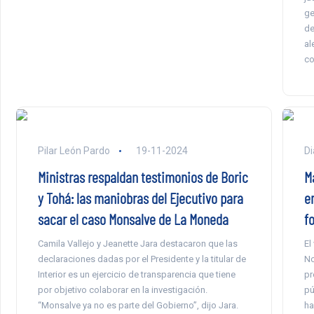
ge
de
al
co
Pilar León Pardo
19-11-2024
Di
Ministras respaldan testimonios de Boric
M
y Tohá: las maniobras del Ejecutivo para
e
sacar el caso Monsalve de La Moneda
f
Camila Vallejo y Jeanette Jara destacaron que las
El
declaraciones dadas por el Presidente y la titular de
No
Interior es un ejercicio de transparencia que tiene
pr
por objetivo colaborar en la investigación.
pú
“Monsalve ya no es parte del Gobierno”, dijo Jara.
ha