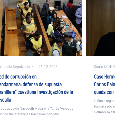
rnando Sepulveda
26-12-2025
Diario UCHIL
ed de corrupción en
Caso Hermos
endarmería: defensa de supuesta
Carlos Palm
manillera” cuestiona investigación de la
queda con 
scalía
El fiscal regi
formalizado p
 abogada de Nayadeth Macarena Torres Venegas
Hermosilla a 
stificó transferencias bancarias con otro