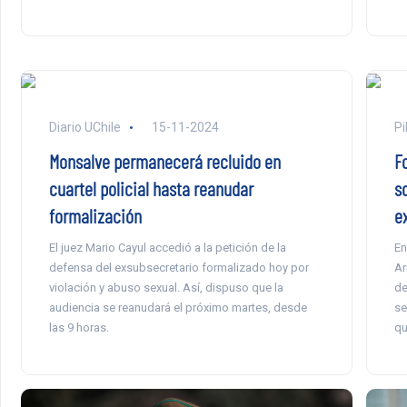
Diario UChile
15-11-2024
Pi
Monsalve permanecerá recluido en
F
cuartel policial hasta reanudar
so
formalización
e
El juez Mario Cayul accedió a la petición de la
En
defensa del exsubsecretario formalizado hoy por
Ar
violación y abuso sexual. Así, dispuso que la
de
audiencia se reanudará el próximo martes, desde
se
las 9 horas.
qu