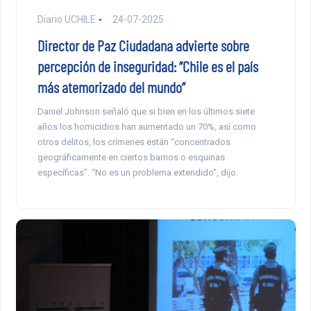
Diario UCHILE
24-07-2025
Director de Paz Ciudadana advierte sobre
percepción de inseguridad: “Chile es el país
más atemorizado del mundo”
Daniel Johnson señaló que si bien en los últimos siete
años los homicidios han aumentado un 70%, así como
otros delitos, los crímenes están “concentrados
geográficamente en ciertos barrios o esquinas
específicas”. “No es un problema extendido”, dijo.