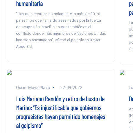
humanitaria
p
p
“Hay que recordar, no solamente lo más de 30 mil
palestinos que han sido asesinados por la fuerza
La
de ocupación israelí, sino que también es el
pú
conflicto donde más miembros de Naciones Unidas
av
han sido asesinados”, afirmó el politólogo Xavier
po
Abud Eid.
Ge
Osciel Moya Plaza
22-09-2022
Lu
Luis Mariano Rendón y retiro de busto de
D
Merino: “Es injustificable que gobiernos
Am
progresistas hayan permitido homenajes
(H
Am
al golpismo”
“c