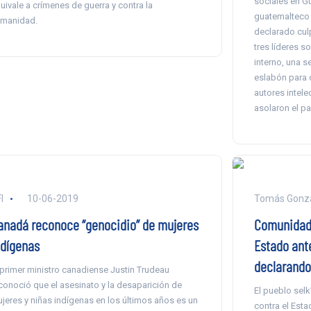
sociales en G
uivale a crímenes de guerra y contra la
guatemalteco 
manidad.
declarado cul
tres líderes s
interno, una s
eslabón para 
autores intel
asolaron el pa
I
10-06-2019
Tomás Gonzá
anadá reconoce “genocidio” de mujeres
Comunidade
ndígenas
Estado ante
declarando
 primer ministro canadiense Justin Trudeau
conoció que el asesinato y la desaparición de
El pueblo sel
jeres y niñas indígenas en los últimos años es un
contra el Esta