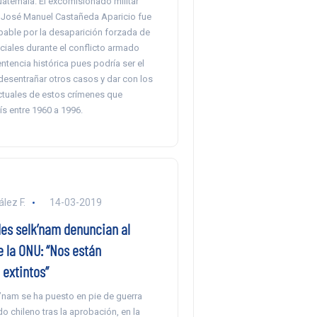
uatemala. El excomisionado militar
José Manuel Castañeda Aparicio fue
pable por la desaparición forzada de
ociales durante el conflicto armado
entencia histórica pues podría ser el
desentrañar otros casos y dar con los
ectuales de estos crímenes que
ís entre 1960 a 1996.
lez F.
14-03-2019
s selk’nam denuncian al
 la ONU: “Nos están
 extintos”
k’nam se ha puesto en pie de guerra
do chileno tras la aprobación, en la