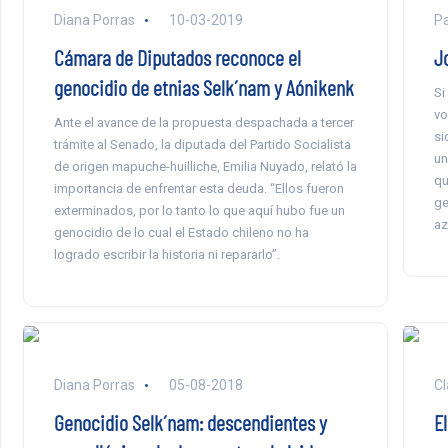
Diana Porras
10-03-2019
Pa
Cámara de Diputados reconoce el
J
genocidio de etnias Selk´nam y Aónikenk
Si
vo
Ante el avance de la propuesta despachada a tercer
si
trámite al Senado, la diputada del Partido Socialista
un
de origen mapuche-huilliche, Emilia Nuyado, relató la
qu
importancia de enfrentar esta deuda. “Ellos fueron
ge
exterminados, por lo tanto lo que aquí hubo fue un
az
genocidio de lo cual el Estado chileno no ha
logrado escribir la historia ni repararlo”.
Diana Porras
05-08-2018
Cl
Genocidio Selk´nam: descendientes y
E