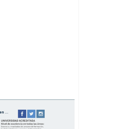
n ...