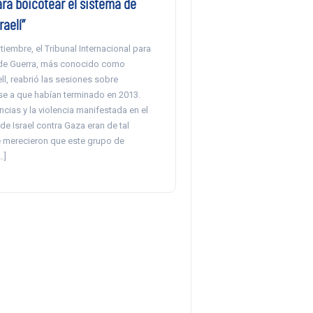
ara boicotear el sistema de
raelí”
iembre, el Tribunal Internacional para
 de Guerra, más conocido como
ll, reabrió las sesiones sobre
ese a que habían terminado en 2013.
ias y la violencia manifestada en el
de Israel contra Gaza eran de tal
 merecieron que este grupo de
…]