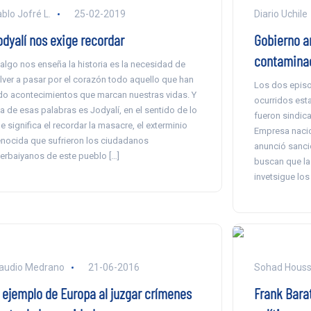
blo Jofré L.
25-02-2019
Diario Uchile
odyalí nos exige recordar
Gobierno a
contaminac
 algo nos enseña la historia es la necesidad de
lver a pasar por el corazón todo aquello que han
Los dos episo
do acontecimientos que marcan nuestras vidas. Y
ocurridos est
a de esas palabras es Jodyalí, en el sentido de lo
fueron sindic
e significa el recordar la masacre, el exterminio
Empresa nacio
nocida que sufrieron los ciudadanos
anunció sanci
erbaiyanos de este pueblo […]
buscan que la 
invetsigue lo
audio Medrano
21-06-2016
Sohad Houss
l ejemplo de Europa al juzgar crímenes
Frank Bara