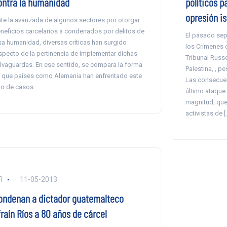
ontra la humanidad
políticos p
opresión is
te la avanzada de algunos sectores por otorgar
neficios carcelarios a condenados por delitos de
El pasado sept
sa humanidad, diversas críticas han surgido
los Crímenes
specto de la pertinencia de implementar dichas
Tribunal Russe
lvaguardas. En ese sentido, se compara la forma
Palestina, , p
 que países como Alemania han enfrentado este
Las consecuenc
po de casos.
último ataque 
magnitud, que
activistas de [
I
11-05-2013
ondenan a dictador guatemalteco
fraín Ríos a 80 años de cárcel