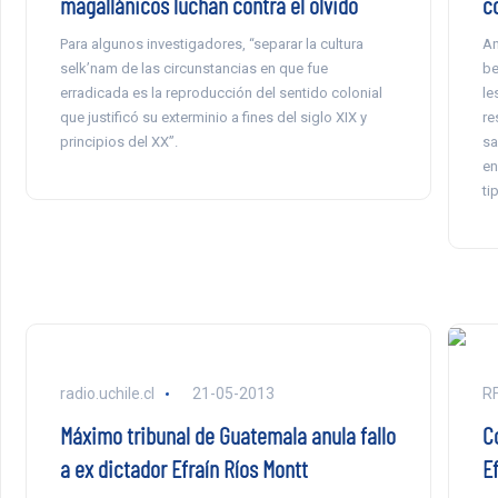
magallánicos luchan contra el olvido
c
Para algunos investigadores, “separar la cultura
An
selk’nam de las circunstancias en que fue
be
erradicada es la reproducción del sentido colonial
le
que justificó su exterminio a fines del siglo XIX y
re
principios del XX”.
sa
en
ti
radio.uchile.cl
21-05-2013
RF
Máximo tribunal de Guatemala anula fallo
C
a ex dictador Efraín Ríos Montt
E