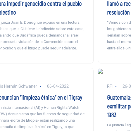
ara impedir genocidio contra el pueblo
llamó a rec
alestino
resolución
 jueza Joan E. Donoghue expuso en una lectura
“Vemos con do
blica que la CIJ tiene jurisdicción sobre este caso,
los gobiernos 
alando que Sudáfrica pueda demandar a Israel
señalan sobre
r presunta violación de la Convención sobre el
hasta el mome
nocidio y que el litigio puede seguir adelante.
entre ellos 6 n
is Hernán Schwaner
06-04-2022
RFI
26-
enuncian “limpieza étnica” en el Tigray
Guatemala:
exmilitar p
nistía Internacional (AI) y Human Rights Watch
1983
RW) denunciaron que las fuerzas de seguridad de
hara -norte de Etiopía- están realizando una
La justicia ll
ampaña de limpieza étnica” en Tigray, lo que