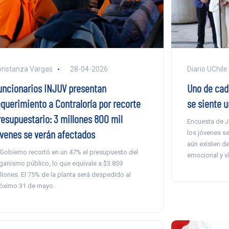
Diario UChile
onstanza Vargas
28-04-2026
Uno de cad
uncionarios INJUV presentan
se siente u
equerimiento a Contraloría por recorte
resupuestario: 3 millones 800 mil
Encuesta de J
óvenes se verán afectados
los jóvenes se
aún existen d
 Gobierno recortó en un 47% el presupuesto del
emocional y ví
ganismo público, lo que equivale a $3.859
llones. El 75% de la planta será despedido al
óximo 31 de mayo.