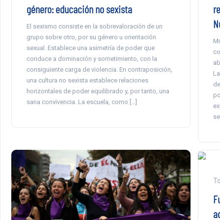
género: educación no sexista
r
N
El sexismo consiste en la sobrevaloración de un
grupo sobre otro, por su género u orientación
Mi
sexual. Establece una asimetría de poder que
co
conduce a dominación y sometimiento, con la
ab
consiguiente carga de violencia. En contraposición,
La
una cultura no sexista establece relaciones
de
horizontales de poder equilibrado y, por tanto, una
po
sana convivencia. La escuela, como […]
ex
se
To
F
a