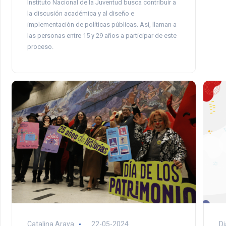
Instituto Nacional de la Juventud busca contribuir a
la discusión académica y al diseño e
implementación de políticas públicas. Así, llaman a
las personas entre 15 y 29 años a participar de este
proceso.
Catalina Araya
22-05-2024
Di