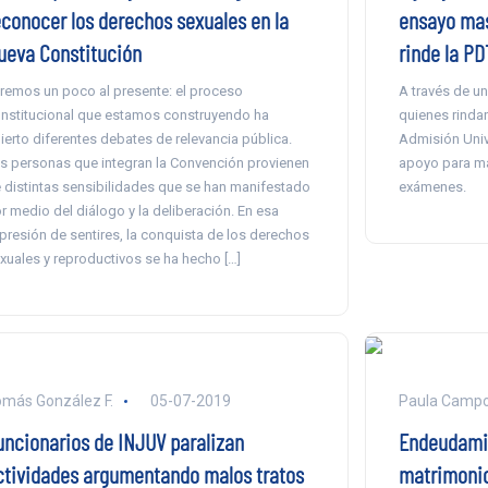
econocer los derechos sexuales en la
ensayo mas
ueva Constitución
rinde la P
remos un poco al presente: el proceso
A través de u
nstitucional que estamos construyendo ha
quienes rindan
ierto diferentes debates de relevancia pública.
Admisión Univ
s personas que integran la Convención provienen
apoyo para man
 distintas sensibilidades que se han manifestado
exámenes.
r medio del diálogo y la deliberación. En esa
presión de sentires, la conquista de los derechos
xuales y reproductivos se ha hecho […]
más González F.
05-07-2019
Paula Campo
uncionarios de INJUV paralizan
Endeudamie
ctividades argumentando malos tratos
matrimonio