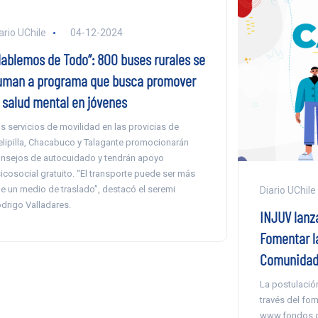
ario UChile
04-12-2024
Hablemos de Todo”: 800 buses rurales se
uman a programa que busca promover
a salud mental en jóvenes
s servicios de movilidad en las provicias de
lipilla, Chacabuco y Talagante promocionarán
nsejos de autocuidado y tendrán apoyo
icosocial gratuito. “El transporte puede ser más
e un medio de traslado”, destacó el seremi
Diario UChile
drigo Valladares.
INJUV lanz
Fomentar la
Comunidad
La postulación
través del for
www.fondos.go