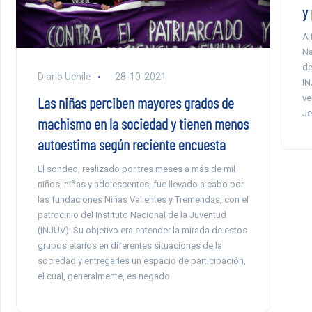
y 
A 
Na
de
Diario Uchile
28-10-2021
IN
ve
Las niñas perciben mayores grados de
Je
machismo en la sociedad y tienen menos
autoestima según reciente encuesta
El sondeo, realizado por tres meses a más de mil
niños, niñas y adolescentes, fue llevado a cabo por
las fundaciones Niñas Valientes y Tremendas, con el
patrocinio del Instituto Nacional de la Juventud
(INJUV). Su objetivo era entender la mirada de estos
grupos etarios en diferentes situaciones de la
sociedad y entregarles un espacio de participación,
el cual, generalmente, es negado.