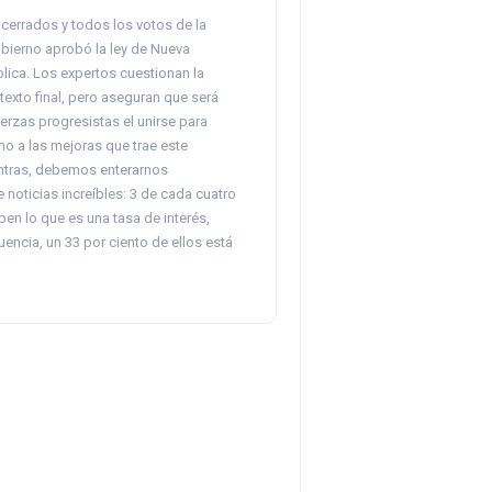
cerrados y todos los votos de la
obierno aprobó la ley de Nueva
lica. Los expertos cuestionan la
texto final, pero aseguran que será
uerzas progresistas el unirse para
rno a las mejoras que trae este
ntras, debemos enterarnos
 noticias increíbles: 3 de cada cuatro
en lo que es una tasa de interés,
ncia, un 33 por ciento de ellos está