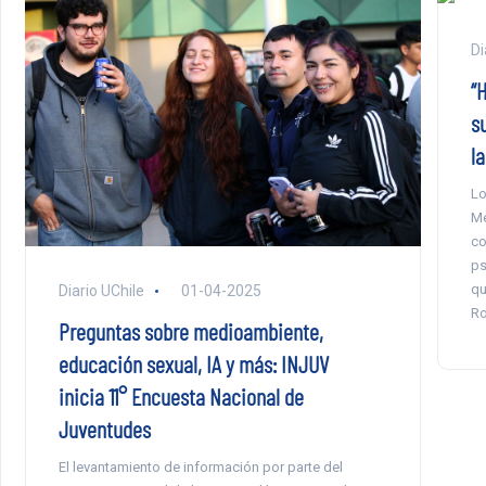
Di
“
s
l
Lo
Me
co
ps
qu
Diario UChile
01-04-2025
Ro
Preguntas sobre medioambiente,
educación sexual, IA y más: INJUV
inicia 11° Encuesta Nacional de
Juventudes
El levantamiento de información por parte del