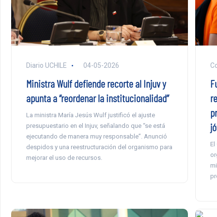
Diario UCHILE
04-05-2026
C
Ministra Wulf defiende recorte al Injuv y
F
apunta a “reordenar la institucionalidad”
r
p
La ministra María Jesús Wulf justificó el ajuste
j
presupuestario en el Injuv, señalando que “se está
ejecutando de manera muy responsable”. Anunció
El
despidos y una reestructuración del organismo para
or
mejorar el uso de recursos.
mi
pr