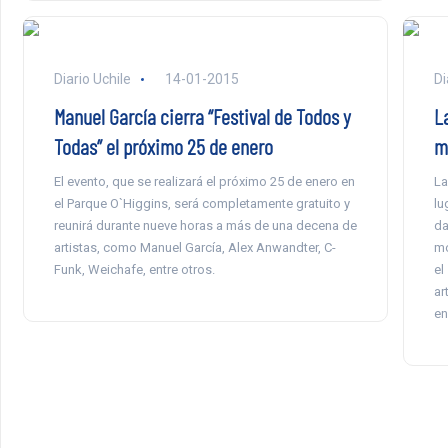
Diario Uchile
14-01-2015
Di
Manuel García cierra “Festival de Todos y
L
Todas” el próximo 25 de enero
m
El evento, que se realizará el próximo 25 de enero en
La
el Parque O`Higgins, será completamente gratuito y
lu
reunirá durante nueve horas a más de una decena de
da
artistas, como Manuel García, Alex Anwandter, C-
mo
Funk, Weichafe, entre otros.
el
ar
en