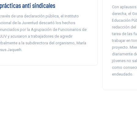
prácticas anti sindicales
Con aplausos 
derecha, el G
través de una declaración pública, el Instituto
Educación Púb
cional de la Juventud descartó los hechos
redacción del 
nunciados por la Agrupación de Funcionarios de
tarea de las f
JUV y acusaron a trabajadores de agredir
trabajar en to
rbalmente a la subdirectora del organismo, María
proyecto. Mie
sus Jaqueih.
diariamente de
jóvenes no sab
como consecue
endeudado.