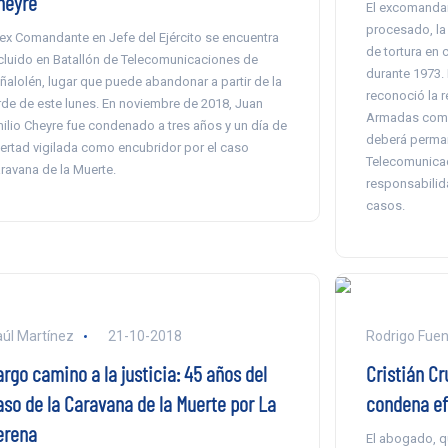
heyre
El excomandant
procesado, la 
 ex Comandante en Jefe del Ejército se encuentra
de tortura en
cluido en Batallón de Telecomunicaciones de
durante 1973. 
ñalolén, lugar que puede abandonar a partir de la
reconoció la 
rde de este lunes. En noviembre de 2018, Juan
Armadas como
ilio Cheyre fue condenado a tres años y un día de
deberá perman
bertad vigilada como encubridor por el caso
Telecomunicac
ravana de la Muerte.
responsabilid
casos.
úl Martínez
21-10-2018
Rodrigo Fuen
rgo camino a la justicia: 45 años del
Cristián Cr
aso de la Caravana de la Muerte por La
condena ef
erena
El abogado, qu