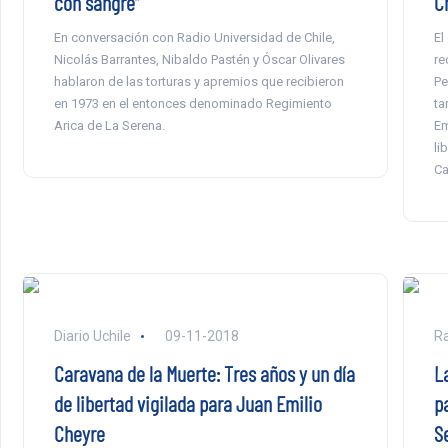
con sangre”
C
En conversación con Radio Universidad de Chile,
El
Nicolás Barrantes, Nibaldo Pastén y Óscar Olivares
re
hablaron de las torturas y apremios que recibieron
Pe
en 1973 en el entonces denominado Regimiento
ta
Arica de La Serena.
Em
li
Ca
Diario Uchile
09-11-2018
Ra
Caravana de la Muerte: Tres años y un día
La
de libertad vigilada para Juan Emilio
p
Cheyre
S