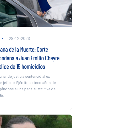
28-12-2023
ana de la Muerte: Corte
ndena a Juan Emilio Cheyre
ice de 15 homicidios
unal de justicia sentenció al ex
 jefe del Ejército a cinco años de
gándosele una pena sustitutiva de
da.