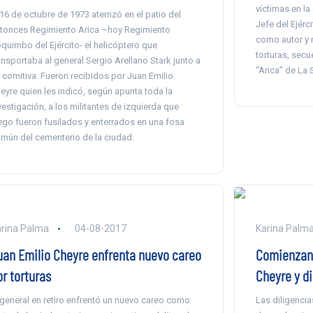
víctimas en l
 16 de octubre de 1973 aterrizó en el patio del
Jefe del Ejérc
tonces Regimiento Arica –hoy Regimiento
como autor y 
quimbo del Ejército- el helicóptero que
torturas, secu
ansportaba al general Sergio Arellano Stark junto a
“Arica” de La 
 comitiva. Fueron recibidos por Juan Emilio
eyre quien les indicó, según apunta toda la
vestigación, a los militantes de izquierda que
ego fueron fusilados y enterrados en una fosa
mún del cementerio de la ciudad.
rina Palma
04-08-2017
Karina Palm
uan Emilio Cheyre enfrenta nuevo careo
Comienzan 
r torturas
Cheyre y di
 general en retiro enfrentó un nuevo careo como
Las diligencia