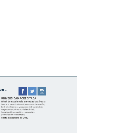
n ...