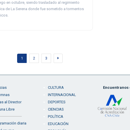
ego en octubre, siendo trasladado al regimiento
ica de La Serena donde fue sometido a tormentos
sicos.
1
2
3
cias
CULTURA
Encuentranos e
umnas
INTERNACIONAL
as al Director
DEPORTES
una Libre
CIENCIAS
POLÍTICA
ramación diaria
EDUCACIÓN