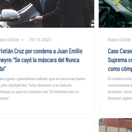
Diario UChile
ario UChile
29-12-2023
Caso Carav
ristián Cruz por condena a Juan Emilio
Suprema co
heyre: “Se cayó la máscara del Nunca
como cómpl
ás”
El máximo trib
 abogado querellante señaló que el excomandante
comandante en
 jefe del Ejército “tuvo derecho a la debida
presidio, otor
fensa, lo que no tuvieron las 15 víctimas de La
libertad vigila
rena”.