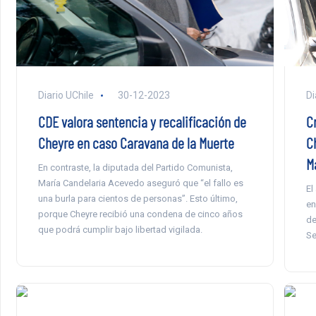
Diario UChile
30-12-2023
Di
CDE valora sentencia y recalificación de
C
Cheyre en caso Caravana de la Muerte
C
M
En contraste, la diputada del Partido Comunista,
María Candelaria Acevedo aseguró que “el fallo es
El
una burla para cientos de personas”. Esto último,
en
porque Cheyre recibió una condena de cinco años
de
que podrá cumplir bajo libertad vigilada.
Se