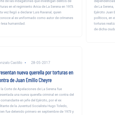
rte de las indagatorias que investigan delitos de
dependencias d
rturas en el regimiento Arica de La Serena en 1973.
de La Serena,
ta vez llegó a declarar Luis Ravanal, quien
Ejército Juan 
conoce al ex uniformado como autor de crímenes
políticos, en 
 lesa humanidad.
torturas reali
de dicha ciuda
nzalo Castillo
28-05-2017
resentan nueva querella por torturas en
ontra de Juan Emilio Cheyre
 la Corte de Apelaciones de La Serena fue
esentada una nueva querella criminal en contra del
 comandante en jefe del Ejército, por el ex
litante de la Juventud Socialista Hugo Toledo,
ien fue detenido primero en septiembre de 1973 y