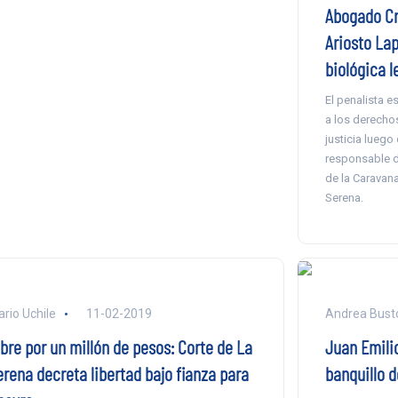
Abogado Cr
Ariosto Lap
biológica l
El penalista e
a los derechos
justicia luego 
responsable d
de la Caravana
Serena.
ario Uchile
11-02-2019
Andrea Busto
ibre por un millón de pesos: Corte de La
Juan Emilio
erena decreta libertad bajo fianza para
banquillo 