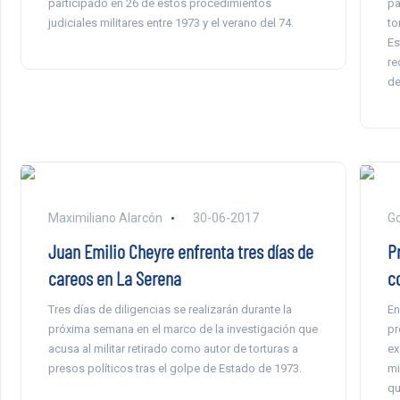
participado en 26 de estos procedimientos
pa
judiciales militares entre 1973 y el verano del 74.
to
Es
re
de
Maximiliano Alarcón
30-06-2017
Go
Juan Emilio Cheyre enfrenta tres días de
P
careos en La Serena
c
Tres días de diligencias se realizarán durante la
En
próxima semana en el marco de la investigación que
pr
acusa al militar retirado como autor de torturas a
ex
presos políticos tras el golpe de Estado de 1973.
mi
qu