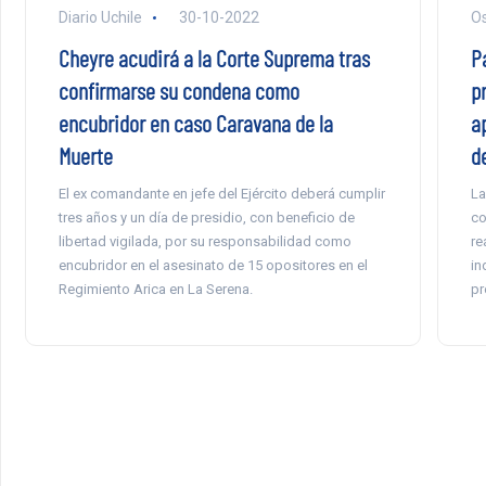
Diario Uchile
30-10-2022
Os
Cheyre acudirá a la Corte Suprema tras
P
confirmarse su condena como
p
encubridor en caso Caravana de la
a
Muerte
de
El ex comandante en jefe del Ejército deberá cumplir
La
tres años y un día de presidio, con beneficio de
co
libertad vigilada, por su responsabilidad como
re
encubridor en el asesinato de 15 opositores en el
in
Regimiento Arica en La Serena.
pr