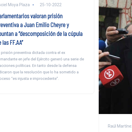
ciel Moya Plaza
25-10-2022
arlamentarios valoran prisión
reventiva a Juan Emilio Cheyre y
puntan a “descomposición de la cúpula
 las FF.AA”
 prisión preventiva dictada contra el ex
mandante en jefe del Ejército generó una serie de
acciones políticas. En tanto desde la defensa
dicaron que la resolución que lo ha sometido a
oceso “es injusta e improcedente”.
Raúl Martíne