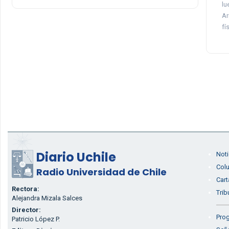
lu
Ar
fí
Diario Uchile
Noti
Col
Radio Universidad de Chile
Cart
Rectora:
Trib
Alejandra Mizala Salces
Director:
Prog
Patricio López P.