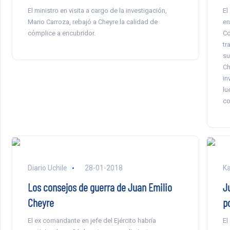
El ministro en visita a cargo de la investigación,
El
Mario Carroza, rebajó a Cheyre la calidad de
en
cómplice a encubridor.
Co
tr
su
Ch
in
lu
co
Diario Uchile
28-01-2018
Ka
Los consejos de guerra de Juan Emilio
J
Cheyre
po
El ex comandante en jefe del Ejército habría
El