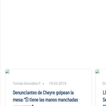
Tomás González F.
19-02-2019
Di
Denunciantes de Cheyre golpean la
L
mesa: “Él tiene las manos manchadas
S